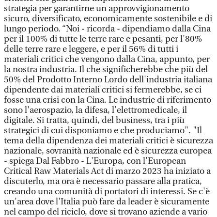
strategia per garantirne un approvvigionamento
sicuro, diversificato, economicamente sostenibile e di
lungo periodo. “Noi - ricorda - dipendiamo dalla Cina
per il 100% di tutte le terre rare e pesanti, per l'80%
delle terre rare e leggere, e per il 56% di tutti i
materiali critici che vengono dalla Cina, appunto, per
la nostra industria. Il che significherebbe che più del
50% del Prodotto Interno Lordo dell'industria italiana
dipendente dai materiali critici si fermerebbe, se ci
fosse una crisi con la Cina. Le industrie di riferimento
sono l'aerospazio, la difesa, l’elettromedicale, il
digitale. Si tratta, quindi, del business, tra i più
strategici di cui disponiamo e che produciamo". "Il
tema della dipendenza dei materiali critici è sicurezza
nazionale, sovranità nazionale ed è sicurezza europea
- spiega Dal Fabbro - L'Europa, con l’European
Critical Raw Materials Act di marzo 2023 ha iniziato a
discuterlo, ma ora è necessario passare alla pratica,
creando una comunità di portatori di interessi. Se c'è
un'area dove l'Italia può fare da leader è sicuramente
nel campo del riciclo, dove si trovano aziende a vario