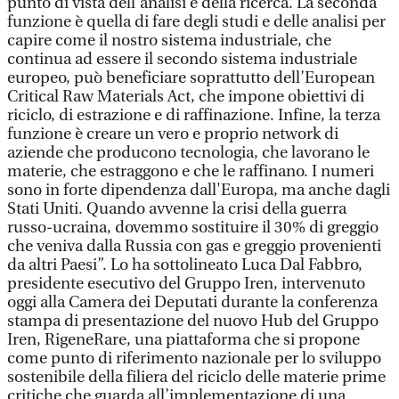
punto di vista dell'analisi e della ricerca. La seconda
funzione è quella di fare degli studi e delle analisi per
capire come il nostro sistema industriale, che
continua ad essere il secondo sistema industriale
europeo, può beneficiare soprattutto dell’European
Critical Raw Materials Act, che impone obiettivi di
riciclo, di estrazione e di raffinazione. Infine, la terza
funzione è creare un vero e proprio network di
aziende che producono tecnologia, che lavorano le
materie, che estraggono e che le raffinano. I numeri
sono in forte dipendenza dall'Europa, ma anche dagli
Stati Uniti. Quando avvenne la crisi della guerra
russo-ucraina, dovemmo sostituire il 30% di greggio
che veniva dalla Russia con gas e greggio provenienti
da altri Paesi”. Lo ha sottolineato Luca Dal Fabbro,
presidente esecutivo del Gruppo Iren, intervenuto
oggi alla Camera dei Deputati durante la conferenza
stampa di presentazione del nuovo Hub del Gruppo
Iren, RigeneRare, una piattaforma che si propone
come punto di riferimento nazionale per lo sviluppo
sostenibile della filiera del riciclo delle materie prime
critiche che guarda all’implementazione di una