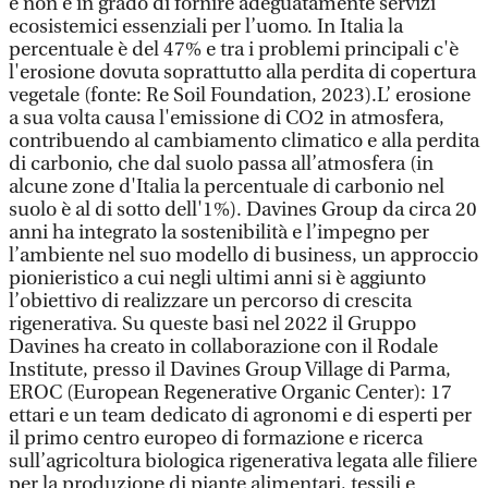
e non è in grado di fornire adeguatamente servizi
ecosistemici essenziali per l’uomo. In Italia la
percentuale è del 47% e tra i problemi principali c'è
l'erosione dovuta soprattutto alla perdita di copertura
vegetale (fonte: Re Soil Foundation, 2023).L’ erosione
a sua volta causa l'emissione di CO2 in atmosfera,
contribuendo al cambiamento climatico e alla perdita
di carbonio, che dal suolo passa all’atmosfera (in
alcune zone d'Italia la percentuale di carbonio nel
suolo è al di sotto dell'1%). Davines Group da circa 20
anni ha integrato la sostenibilità e l’impegno per
l’ambiente nel suo modello di business, un approccio
pionieristico a cui negli ultimi anni si è aggiunto
l’obiettivo di realizzare un percorso di crescita
rigenerativa. Su queste basi nel 2022 il Gruppo
Davines ha creato in collaborazione con il Rodale
Institute, presso il Davines Group Village di Parma,
EROC (European Regenerative Organic Center): 17
ettari e un team dedicato di agronomi e di esperti per
il primo centro europeo di formazione e ricerca
sull’agricoltura biologica rigenerativa legata alle filiere
per la produzione di piante alimentari, tessili e