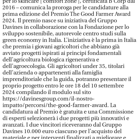
per lo skincare [ comfort zone ], certificata B Corp dal
2016 – comunica la proroga per le candidature alla
prima edizione del Premio The Good Farmer Award
2024. Il premio nasce su iniziativa del Gruppo
Davines in collaborazione con la Fondazione per lo
sviluppo sostenibile, autorevole centro studi sulla
green economy in Italia. L’iniziativa è la prima in Italia
che premia i giovani agricoltori che abbiano già
avviato progetti ispirati ai principi fondamentali
dell’agricoltura biologica rigenerativa e
dell’agroecologia. Gli agricoltori under 35, titolari
dell’azienda o appartenenti alla famiglia
imprenditoriale che la guida, potranno presentare il
proprio progetto entro le ore 18 del 10 settembre
2024 compilando il modulo sul sito
https://davinesgroup.com/il-nostro-
impatto/percorsi/the-good-farmer-award. La
candidatura al Premio è gratuita e una Commissione
di esperti selezionerà i due progetti più innovativi e
avanzati. I due vincitori riceveranno dal Gruppo
Davines 10.000 euro ciascuno per l’acquisto del
materiale e per interventi finalizzati a migliorare e