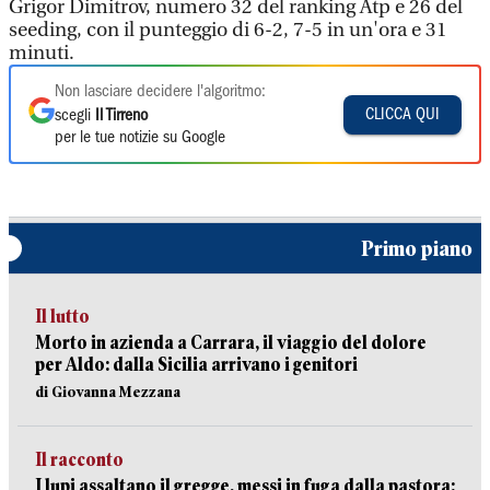
Grigor Dimitrov, numero 32 del ranking Atp e 26 del
seeding, con il punteggio di 6-2, 7-5 in un'ora e 31
minuti.
Non lasciare decidere l'algoritmo:
CLICCA QUI
scegli
Il Tirreno
per le tue notizie su Google
Primo piano
Il lutto
Morto in azienda a Carrara, il viaggio del dolore
per Aldo: dalla Sicilia arrivano i genitori
di Giovanna Mezzana
Il racconto
I lupi assaltano il gregge, messi in fuga dalla pastora: