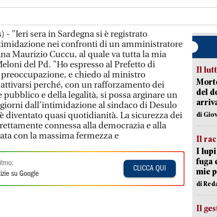
- "Ieri sera in Sardegna si è registrato
timidazione nei confronti di un amministratore
iana Maurizio Cuccu, al quale va tutta la mia
eloni del Pd. "Ho espresso al Prefetto di
Il lut
a preoccupazione, e chiedo al ministro
Morto
 attivarsi perché, con un rafforzamento dei
del d
e pubblico e della legalità, si possa arginare un
arriv
giorni dall’intimidazione al sindaco di Desulo
è diventato quasi quotidianità. La sicurezza dei
di Gio
irettamente connessa alla democrazia e alla
elata con la massima fermezza e
Il ra
I lup
fuga 
itmo:
CLICCA QUI
mie 
izie su Google
di Red
Il ge