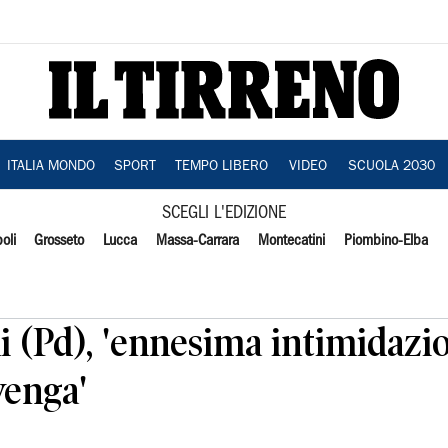
ITALIA MONDO
SPORT
TEMPO LIBERO
VIDEO
SCUOLA 2030
SCEGLI L'EDIZIONE
oli
Grosseto
Lucca
Massa-Carrara
Montecatini
Piombino-Elba
 (Pd), 'ennesima intimidazio
venga'