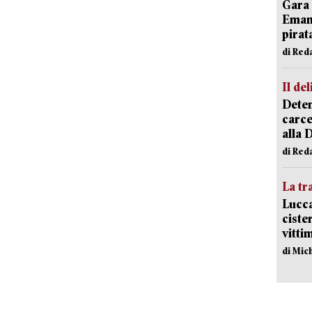
Gara 
Emanu
pirat
di Red
Il del
Deten
carce
alla 
di Red
La tr
Lucca
ciste
vitti
di Mic