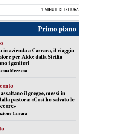
1 MINUTI DI LETTURA
Primo piano
to
 in azienda a Carrara, il viaggio
olore per Aldo: dalla Sicilia
ano i genitori
vanna Mezzana
cconto
i assaltano il gregge, messi in
dalla pastora: «Così ho salvato le
pecore»
azione Carrara
sto