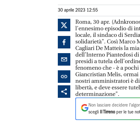
30 aprile 2023 12:55
Roma, 30 apr. (Adnkronos) 
l’ennesimo episodio di in
locale, il sindaco di Serd
solidarietà". Così Marco M
Cagliari De Matteis la mi
dell’Interno Piantedosi di
presidi a tutela dell’ordin
fenomeno che - è a pochi 
Giancristian Melis, ormai 
nostri amministratori è d
libertà, e deve essere tut
determinazione".
Non lasciare decidere l'algor
scegli
Il Tirreno
per le tue not