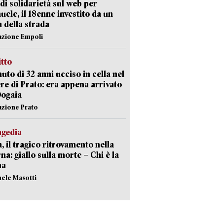
di solidarietà sul web per
ele, il 18enne investito da un
a della strada
azione Empoli
itto
uto di 32 anni ucciso in cella nel
re di Prato: era appena arrivato
Dogaia
azione Prato
agedia
, il tragico ritrovamento nella
rna: giallo sulla morte – Chi è la
ma
hele Masotti