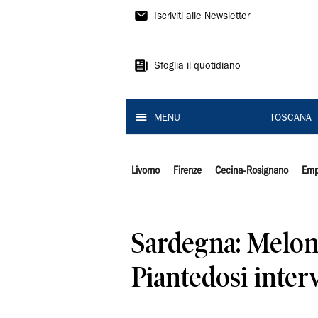
Il
Iscriviti alle Newsletter
Tirreno
Sfoglia il quotidiano
MENU
TOSCANA
Livorno
Firenze
Cecina-Rosignano
Emp
Sardegna: Meloni
Piantedosi inter