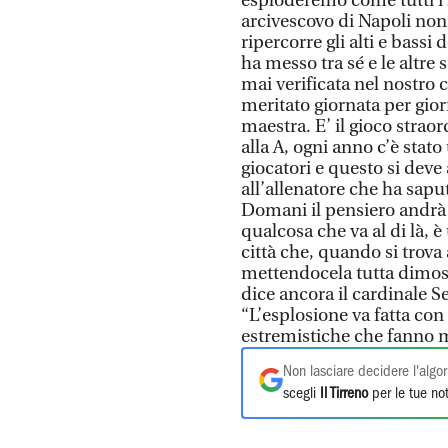
esploderemo come tutti i 
arcivescovo di Napoli non
ripercorre gli alti e bassi
ha messo tra sé e le altre
mai verificata nel nostro c
meritato giornata per gior
maestra. E’ il gioco strao
alla A, ogni anno c’è stat
giocatori e questo si deve
all’allenatore che ha sapu
Domani il pensiero andrà
qualcosa che va al di là, è
città che, quando si trova 
mettendocela tutta dimost
dice ancora il cardinale S
“L’esplosione va fatta con
estremistiche che fanno mal
Non lasciare decidere l'algor
scegli
Il Tirreno
per le tue not