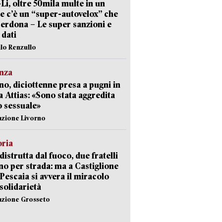
-Li, oltre 50mila multe in un
e c’è un “super-autovelox” che
erdona – Le super sanzioni e
i dati
ilo Renzullo
nza
no, diciottenne presa a pugni in
a Attias: «Sono stata aggredita
 sessuale»
azione Livorno
oria
distrutta dal fuoco, due fratelli
no per strada: ma a Castiglione
 Pescaia si avvera il miracolo
 solidarietà
azione Grosseto