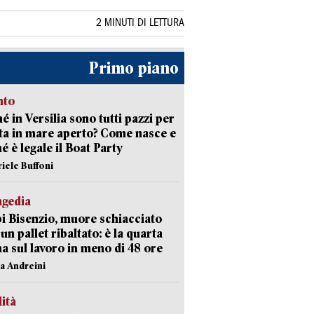
2 MINUTI DI LETTURA
Primo piano
nto
é in Versilia sono tutti pazzi per
sta in mare aperto? Come nasce e
é è legale il Boat Party
riele Buffoni
agedia
 Bisenzio, muore schiacciato
 un pallet ribaltato: è la quarta
ma sul lavoro in meno di 48 ore
na Andreini
lità