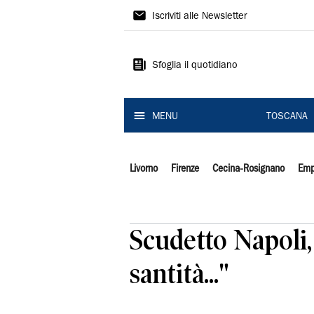
Il
Iscriviti alle Newsletter
Tirreno
Sfoglia il quotidiano
MENU
TOSCANA
Livorno
Firenze
Cecina-Rosignano
Emp
Scudetto Napoli, 
santità..."