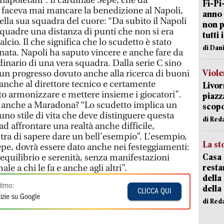
napoletani”. Il cardinale Sepe, che da
Fi-Pi
 faceva mai mancare la benedizione al Napoli,
anno 
 della sua squadra del cuore: “Da subito il Napoli
non p
 squadre una distanza di punti che non si era
tutti 
alcio. Il che significa che lo scudetto è stato
di Dan
nata. Napoli ha saputo vincere e anche fare da
rdinario di una vera squadra. Dalla serie C sino
Viole
o un progresso dovuto anche alla ricerca di buoni
 anche al direttore tecnico e certamente
Livor
to armonizzare e mettere insieme i giocatori".
piazz
 anche a Maradona? “Lo scudetto implica un
scopo
 uno stile di vita che deve distinguere questa
di Red
ad affrontare una realtà anche difficile,
ra di sapere dare un bell’esempio”. L’esempio,
La st
epe, dovrà essere dato anche nei festeggiamenti:
Casa 
 equilibrio e serenità, senza manifestazioni
resta
e a chi le fa e anche agli altri”.
della
itmo:
della
CLICCA QUI
izie su Google
di Red