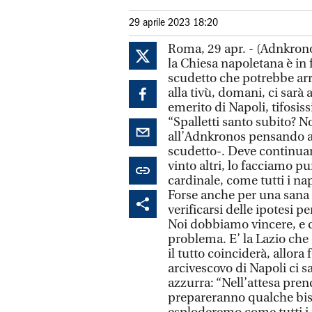
29 aprile 2023 18:20
Roma, 29 apr. - (Adnkronos
la Chiesa napoletana è in 
scudetto che potrebbe arr
alla tivù, domani, ci sarà
emerito di Napoli, tifosis
“Spalletti santo subito? N
all’Adnkronos pensando ai 
scudetto-. Deve continuar
vinto altri, lo facciamo pu
cardinale, come tutti i na
Forse anche per una sana
verificarsi delle ipotesi 
Noi dobbiamo vincere, e 
problema. E’ la Lazio che 
il tutto coinciderà, allor
arcivescovo di Napoli ci s
azzurra: “Nell’attesa pren
prepareranno qualche bis