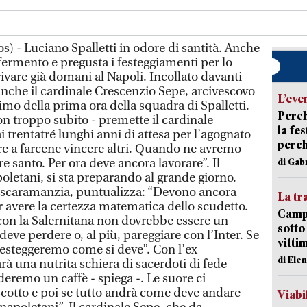
) - Luciano Spalletti in odore di santità. Anche
fermento e pregusta i festeggiamenti per lo
ivare già domani al Napoli. Incollato davanti
 anche il cardinale Crescenzio Sepe, arcivescovo
L’eve
simo della prima ora della squadra di Spalletti.
Perch
on troppo subito - premette il cardinale
la fe
trentatré lunghi anni di attesa per l’agognato
perch
e a farcene vincere altri. Quando ne avremo
re santo. Per ora deve ancora lavorare”. Il
di Gab
poletani, si sta preparando al grande giorno.
 scaramanzia, puntualizza: “Devono ancora
La tr
per avere la certezza matematica dello scudetto.
Campi
con la Salernitana non dovrebbe essere un
sotto
deve perdere o, al più, pareggiare con l’Inter. Se
vitti
a festeggeremo come si deve”. Con l’ex
di Ele
arà una nutrita schiera di sacerdoti di fede
deremo un caffè - spiega -. Le suore ci
cotto e poi se tutto andrà come deve andare
Viabi