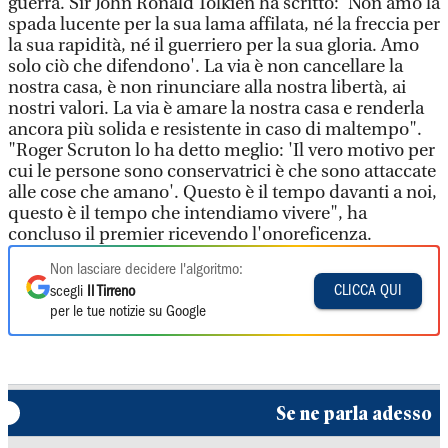
guerra. Sir John Ronald Tolkien ha scritto: 'Non amo la
spada lucente per la sua lama affilata, né la freccia per
la sua rapidità, né il guerriero per la sua gloria. Amo
solo ciò che difendono'. La via è non cancellare la
nostra casa, è non rinunciare alla nostra libertà, ai
nostri valori. La via è amare la nostra casa e renderla
ancora più solida e resistente in caso di maltempo".
"Roger Scruton lo ha detto meglio: 'Il vero motivo per
cui le persone sono conservatrici è che sono attaccate
alle cose che amano'. Questo è il tempo davanti a noi,
questo è il tempo che intendiamo vivere", ha
concluso il premier ricevendo l'onoreficenza.
Non lasciare decidere l'algoritmo:
CLICCA QUI
scegli
Il Tirreno
per le tue notizie su Google
Se ne parla adesso