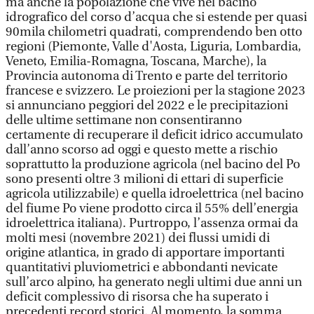
ma anche la popolazione che vive nel bacino
idrografico del corso d’acqua che si estende per quasi
90mila chilometri quadrati, comprendendo ben otto
regioni (Piemonte, Valle d'Aosta, Liguria, Lombardia,
Veneto, Emilia-Romagna, Toscana, Marche), la
Provincia autonoma di Trento e parte del territorio
francese e svizzero. Le proiezioni per la stagione 2023
si annunciano peggiori del 2022 e le precipitazioni
delle ultime settimane non consentiranno
certamente di recuperare il deficit idrico accumulato
dall’anno scorso ad oggi e questo mette a rischio
soprattutto la produzione agricola (nel bacino del Po
sono presenti oltre 3 milioni di ettari di superficie
agricola utilizzabile) e quella idroelettrica (nel bacino
del fiume Po viene prodotto circa il 55% dell’energia
idroelettrica italiana). Purtroppo, l’assenza ormai da
molti mesi (novembre 2021) dei flussi umidi di
origine atlantica, in grado di apportare importanti
quantitativi pluviometrici e abbondanti nevicate
sull’arco alpino, ha generato negli ultimi due anni un
deficit complessivo di risorsa che ha superato i
precedenti record storici. Al momento, la somma