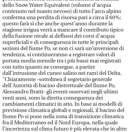
dello Snow Water Equivalent (volume d’acqua
contenuto nel manto nevoso) di tutto l’arco alpino
conferma una perdita di risorsa pari a circa il 60%;
questo farà sì che anche quest’anno durante la
stagione irrigua verrà a mancare il contributo tipico
della fusione nivale ai deflussi dei corsi d’acqua
superficiali e di conseguenza in tutte le principali
sezioni del fiume Po, se non ci sarà un’inversione di
tendenza, si continueranno a registrare valori di
portata media mensile tra i più bassi mai registrati
con tutto quanto ne consegue, a partire
dall’intrusione del cuneo salino nei rami del Delta.
"Chiaramente -sottolinea il segretario generale
dell'Autorità di bacino distrettuale del fiume Po,
Alessandro Bratti- gli eventi osservati negli ultimi
venti anni, sono la diretta conseguenza dei
cambiamenti climatici in atto. In base ai modelli di
previsione climatica globali e regionali, il bacino del
fiume Po si pone nella zona di transizione climatica
fra il Mediterraneo ed il Nord Europa, nella quale
l’incertezza sul clima futuro è più elevata che in altre