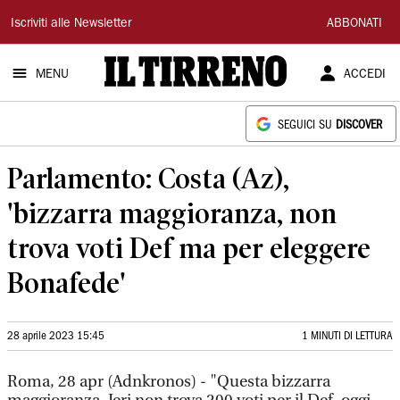
Il
Iscriviti alle Newsletter
ABBONATI
Tirreno
MENU
ACCEDI
SEGUICI SU
DISCOVER
Parlamento: Costa (Az),
'bizzarra maggioranza, non
trova voti Def ma per eleggere
Bonafede'
28 aprile 2023 15:45
1 MINUTI DI LETTURA
Roma, 28 apr (Adnkronos) - "Questa bizzarra