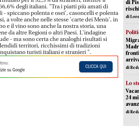
ormulato per il 92,3% da stranieri, mentre il
di Pis
66,6% degli italiani. "Tra i piatti più amati di
risch
- spiccano polenta e osei', casoncelli e polenta
di Lor
i, a volte anche nelle stesse 'carte dei Menù', in
cibo e il vino sono anche la nostra storia, una
Polit
ene da altre Regioni o altri Paesi. L'indagine
de - ma sono certa che analoghi risultati si
Migra
plendidi territori, ricchissimi di tradizioni
Madri
istano turisti italiani e stranieri ".
front
arriva
itmo:
CLICCA QUI
di Red
izie su Google
Lo st
Vacan
24 mi
avanz
di Red