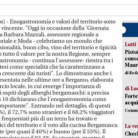
s) - Enogastronomia e valori del territorio sono
 vincente. "Oggi in occasione della 'Giornata
ga Barbara Mazzali, assessore regionale a
toriale e Moda - celebriamo un mondo che
Lutti
sionalità, buon cibo, vino del territorio e tipicità
Pisto
 tutto il valore per la nostra Regione, sempre
conse
astronomia - continua l'assessore- rientra tra i
Mauro
tesi come specialità che la caratterizzano a
a crescente dai turisti". Lo dimostrano anche i
di Red
resentata nelle ultime ore a Bergamo, elaborata
o locale, in cui emerge l'importanza di
di Lu
li ospiti degli alberghi bergamaschi: a precisa
Forte
su 10 dichiarano che l'enogastronomia come
acqui
 importante". Entrando nel dettaglio, di questi
Comme
5%), il 72,7% sono stranieri e il 68,2% viaggiatori
 frequentati più di un terzo ha trovato e
pici del territorio e il voto alla cucina Bergamasca
La ve
te (per quasi il 40%) e buono (per il 55%). Il
Check