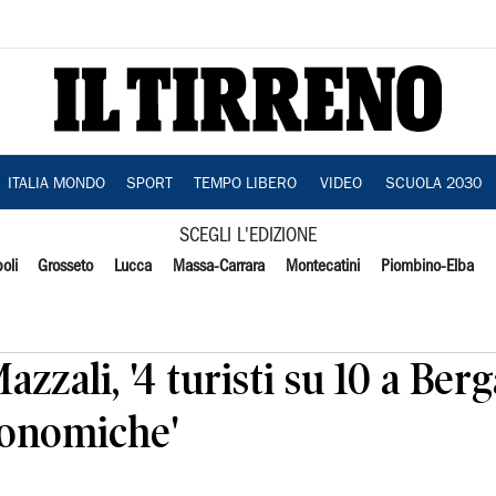
ITALIA MONDO
SPORT
TEMPO LIBERO
VIDEO
SCUOLA 2030
SCEGLI L'EDIZIONE
oli
Grosseto
Lucca
Massa-Carrara
Montecatini
Piombino-Elba
azzali, '4 turisti su 10 a Be
ronomiche'