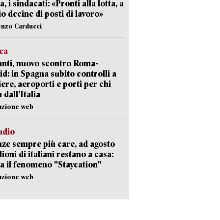
a, i sindacati: «Pronti alla lotta, a
io decine di posti di lavoro»
enzo Carducci
ica
nti, nuovo scontro Roma-
d: in Spagna subito controlli a
iere, aeroporti e porti per chi
 dall’Italia
azione web
udio
ze sempre più care, ad agosto
lioni di italiani restano a casa:
a il fenomeno "Staycation"
azione web