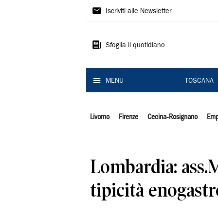
Il
Iscriviti alle Newsletter
Tirreno
Sfoglia il quotidiano
MENU
TOSCANA
Livorno
Firenze
Cecina-Rosignano
Emp
Lombardia: ass.M
tipicità enogast