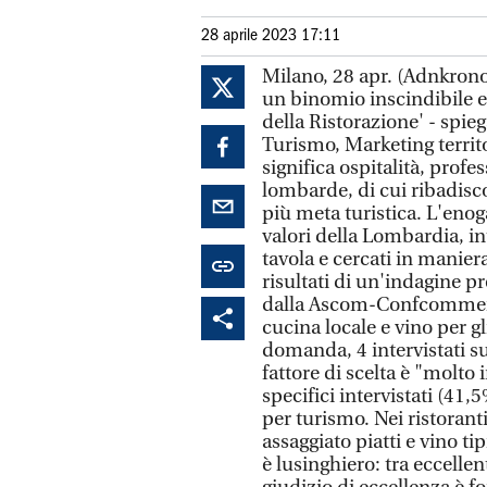
28 aprile 2023 17:11
Milano, 28 apr. (Adnkrono
un binomio inscindibile e
della Ristorazione' - spie
Turismo, Marketing terri
significa ospitalità, profes
lombarde, di cui ribadisco
più meta turistica. L'enog
valori della Lombardia, in
tavola e cercati in manier
risultati di un'indagine p
dalla Ascom-Confcommerci
cucina locale e vino per g
domanda, 4 intervistati 
fattore di scelta è "molto
specifici intervistati (41,
per turismo. Nei ristoranti
assaggiato piatti e vino ti
è lusinghiero: tra eccellen