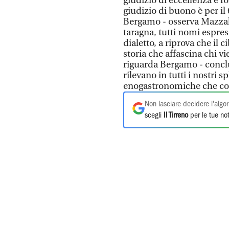
giudizio di eccellenza è f
giudizio di buono è per il 
Bergamo - osserva Mazzali 
taragna, tutti nomi espress
dialetto, a riprova che il 
storia che affascina chi vi
riguarda Bergamo - conclu
rilevano in tutti i nostri s
enogastronomiche che conqu
Non lasciare decidere l'algor
scegli
Il Tirreno
per le tue not