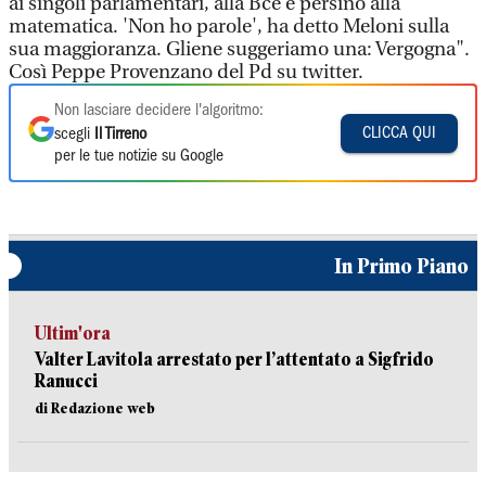
ai singoli parlamentari, alla Bce e persino alla
matematica. 'Non ho parole', ha detto Meloni sulla
sua maggioranza. Gliene suggeriamo una: Vergogna".
Così Peppe Provenzano del Pd su twitter.
Non lasciare decidere l'algoritmo:
CLICCA QUI
scegli
Il Tirreno
per le tue notizie su Google
In Primo Piano
Ultim'ora
Valter Lavitola arrestato per l’attentato a Sigfrido
Ranucci
di Redazione web