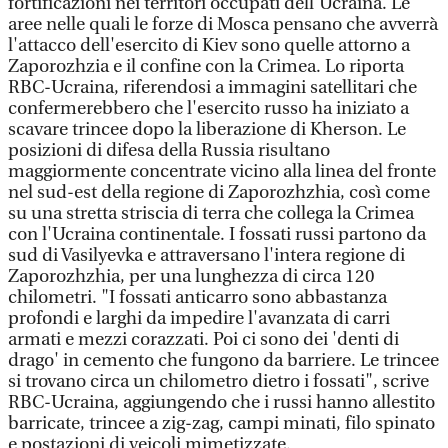
fortificazioni nei territori occupati dell'Ucraina. Le
aree nelle quali le forze di Mosca pensano che avverrà
l'attacco dell'esercito di Kiev sono quelle attorno a
Zaporozhzia e il confine con la Crimea. Lo riporta
RBC-Ucraina, riferendosi a immagini satellitari che
confermerebbero che l'esercito russo ha iniziato a
scavare trincee dopo la liberazione di Kherson. Le
posizioni di difesa della Russia risultano
maggiormente concentrate vicino alla linea del fronte
nel sud-est della regione di Zaporozhzhia, così come
su una stretta striscia di terra che collega la Crimea
con l'Ucraina continentale. I fossati russi partono da
sud di Vasilyevka e attraversano l'intera regione di
Zaporozhzhia, per una lunghezza di circa 120
chilometri. "I fossati anticarro sono abbastanza
profondi e larghi da impedire l'avanzata di carri
armati e mezzi corazzati. Poi ci sono dei 'denti di
drago' in cemento che fungono da barriere. Le trincee
si trovano circa un chilometro dietro i fossati", scrive
RBC-Ucraina, aggiungendo che i russi hanno allestito
barricate, trincee a zig-zag, campi minati, filo spinato
e postazioni di veicoli mimetizzate.