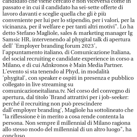
candidato che viene cercato e non viceversa come in
passato e in cui il candidato ha sei-sette offerte di
lavoro davanti e sceglie quella che gli è più
conveniente per lui per lo stipendio, per i valori, per la
vicinanza, per il welfare e per tanti altri motivi". Lo ha
detto Stefano Magliole, sales & marketing manager Ig
Samsic HR, intervenendo al phygital talk di apertura
dell' 'Employer branding forum 2023',
l'appuntamento italiano, di Comunicazione Italiana,
del social recruiting e candidate experience in corso a
Milano, e di cui Adnkronos è Main Media Partner.
L'evento si sta tenendo al Phyd, in modalità
'phygital', con speaker e ospiti in presenza e pubblico
collegato in live streaming su
comunicazioneitaliana.tv. Nel corso del convegno di
apertura, dal titolo 'Brand attrattivi per i job-seeker:
perché il recruiting non può prescindere
dall'employer branding', Magliole ha sottolineato che
"la riflessione è in merito a cosa rende contenta la
persona. Non sempre il millennial di Milano ragiona
allo stesso modo del millennial di un altro luogo", ha
concluso.