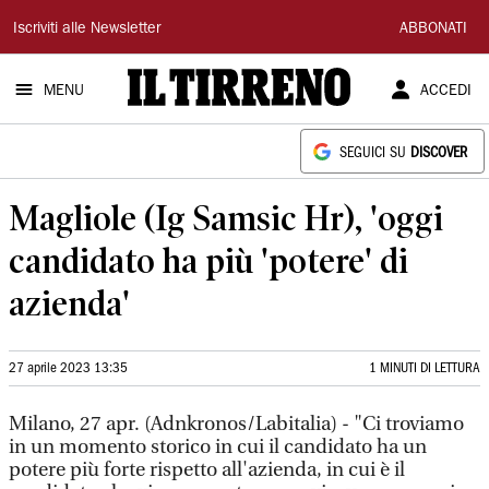
Il
Iscriviti alle Newsletter
ABBONATI
Tirreno
MENU
ACCEDI
SEGUICI SU
DISCOVER
Magliole (Ig Samsic Hr), 'oggi
candidato ha più 'potere' di
azienda'
27 aprile 2023 13:35
1 MINUTI DI LETTURA
Milano, 27 apr. (Adnkronos/Labitalia) - "Ci troviamo
in un momento storico in cui il candidato ha un
potere più forte rispetto all'azienda, in cui è il