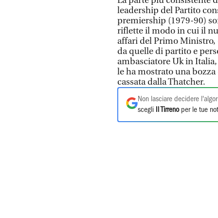
La parte più consistente de
leadership del Partito co
premiership (1979-90) so
riflette il modo in cui il
affari del Primo Ministro,
da quelle di partito e pers
ambasciatore Uk in Italia,
le ha mostrato una bozza 
cassata dalla Thatcher.
Non lasciare decidere l'algor
scegli
Il Tirreno
per le tue not