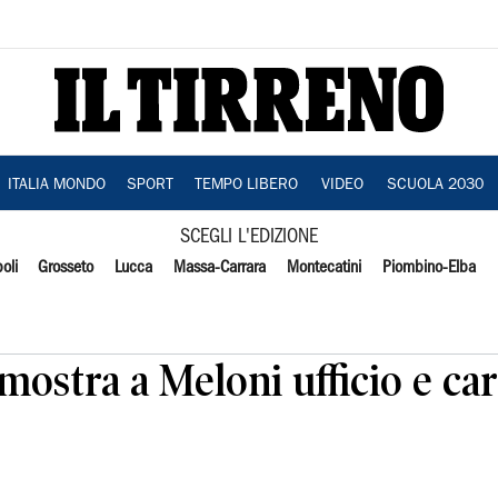
ITALIA MONDO
SPORT
TEMPO LIBERO
VIDEO
SCUOLA 2030
SCEGLI L'EDIZIONE
oli
Grosseto
Lucca
Massa-Carrara
Montecatini
Piombino-Elba
 mostra a Meloni ufficio e ca