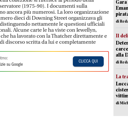
lla collezione si riferisce al periodo della
Gara 
nservatore (1975-90). I documenti sulla
Emanu
no ancora più numerosi. La loro organizzazione
pirat
 numero dieci di Downing Street organizzava gli
di Red
 distinguendo nettamente le questioni ufficiali
onali. Alcune carte le ha viste con Iewellyn,
Il del
 che ha lavorato con la Thatcher direttamente e
di discorso scritta da lui e completamente
Deten
carce
alla 
itmo:
CLICCA QUI
di Red
izie su Google
La tr
Lucca
ciste
vitti
di Mic