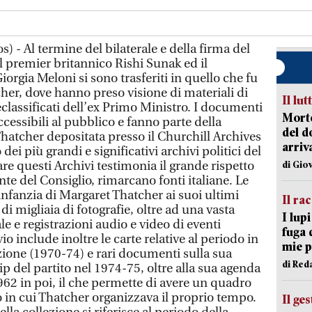
) - Al termine del bilaterale e della firma del
premier britannico Rishi Sunak ed il
iorgia Meloni si sono trasferiti in quello che fu
cher, dove hanno preso visione di materiali di
Il lut
classificati dell’ex Primo Ministro. I documenti
Morto
essibili al pubblico e fanno parte della
del d
Thatcher depositata presso il Churchill Archives
arriv
i più grandi e significativi archivi politici del
are questi Archivi testimonia il grande rispetto
di Gio
dente del Consiglio, rimarcano fonti italiane. Le
infanzia di Margaret Thatcher ai suoi ultimi
Il ra
i migliaia di fotografie, oltre ad una vasta
I lup
ale e registrazioni audio e video di eventi
fuga 
vio include inoltre le carte relative al periodo in
mie 
ruzione (1970-74) e rari documenti sulla sua
di Red
 del partito nel 1974-75, oltre alla sua agenda
62 in poi, il che permette di avere un quadro
in cui Thatcher organizzava il proprio tempo.
Il ge