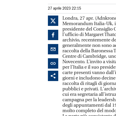
27 aprile 2023 22:15
Londra, 27 apr. (Adnkronos
Memorandum Italia-Uk, il 
presidente del Consiglio G
l'ufficio di Margaret That
archivio, recentemente de
generalmente non sono acc
raccolta della Baronessa 
Centre di Cambridge, uno de
Novecento. L’invito a visit
per l’Italia e il suo presi
carte presenti vanno dall'
giorni e includono decine d
raccolta di ritagli di giorn
pubblici e privati. L'archi
cui era segretaria all'ist
campagna per la leadership
degli appuntamenti dal 19
molto completo del modo 