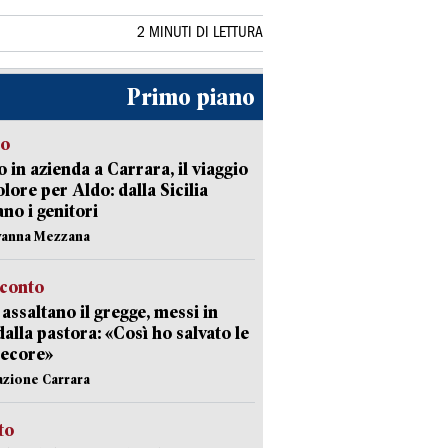
2 MINUTI DI LETTURA
Primo piano
to
 in azienda a Carrara, il viaggio
olore per Aldo: dalla Sicilia
ano i genitori
vanna Mezzana
cconto
i assaltano il gregge, messi in
dalla pastora: «Così ho salvato le
pecore»
azione Carrara
sto