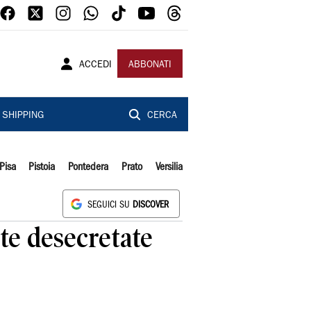
ACCEDI
ABBONATI
SHIPPING
CERCA
Pisa
Pistoia
Pontedera
Prato
Versilia
SEGUICI SU
DISCOVER
rte desecretate