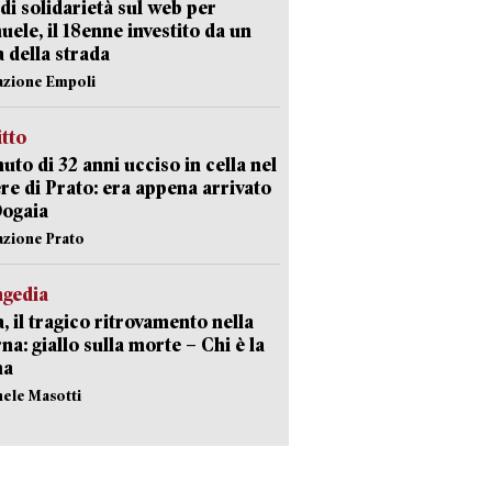
di solidarietà sul web per
ele, il 18enne investito da un
a della strada
azione Empoli
itto
uto di 32 anni ucciso in cella nel
re di Prato: era appena arrivato
Dogaia
azione Prato
agedia
, il tragico ritrovamento nella
rna: giallo sulla morte – Chi è la
ma
hele Masotti