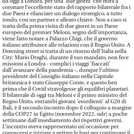
da oggi a Londra, per una 'due giorni' che mira a
coronare l’eccellente stato del rapporto bilaterale fra i
due Paesi e rilanciare un dialogo strategico, a tutto
tondo, con un partner e alleato chiave. Non a caso si
tratta della prima visita di due giorni in un Paese
europeo del premier Meloni, segno dell’importanza,
viene fatto notare a Palazzo Chigi, che il governo
italiano attribuisce alle relazioni con il Regno Unito. A
Downing street si tratta di un ritorno dell'Italia nella
City: Mario Draghi, durante il suo mandato, non fece
missioni a Londra - complici i viaggi 'fiaccati'
dall'avanzare della pandemia -, dunque l'ultimo
presidente del Consiglio italiano nella Capitale
britannica è stato Giuseppe Conte, e questo ben
prima che il Covid stravolgesse gli equilibri planetari.
Il bilaterale di oggi tra Meloni e il primo ministro del
Regno Unito, entrambi giovani 'esordienti' al G20 di
Bali, è il secondo incontro dopo il colloquio a margine
della COP27 in Egitto (novembre 2022, ndr) a poche
settimane dall’insediamento dei rispettivi governi.
L’incontro aveva rappresentato un’occasione per
conoscersi e iniziare a gettare le basi per continuare il