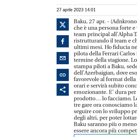
27 aprile 2023 14:01
Baku, 27 apr. - (Adnkronos
che è una persona forte e 
team principal all'Alpha 
ristrutturando il team e c
ultimi mesi. Ho fiducia nel
pilota della Ferrari Carlos
termine della stagione. L
stampa piloti a Baku, sed
dell'Azerbaigian, dove eso
favorevole al format della
orari e servirà subito con
emozionante. E' dura per n
prodotto… lo facciamo. L
tre gare ora conosciamo l
seguire con lo sviluppo pre
degli altri, per poter lotta
Baku saranno più o meno l
essere ancora più competi