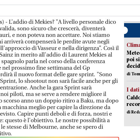
) - L’addio di Mekies? "A livello personale dico
valida, sono sicuro che crescerà, diventerà
Tauri, e non poteva non accettare. Noi stiamo
hi arriverà compenserà le perdite avute negli
Clima
l’approccio di Vasseur e nella dirigenza”. Così il
Meteo
 Sainz in merito all'addio di Laurent Mekies al
poi s
o spagnolo parla nel corso della conferenza
decid
e nel prossimo fine settimana del Gp
rdirà il nuovo format delle gare sprint. "Sono
di Tom
 Sprint, lo shootout non sarà facile anche per gli
centrazione. Anche la gara Sprint sarà
I dati
oi piloti, ma se serve a rendere migliore il
Caldo
o scorso anno un doppio ritiro a Baku, ma dopo
recor
a macchina meglio per capire la direzione da
di Red
visto. Capire punti deboli e di forza, nostri e
re: questo è l'obiettivo. Le nostre possibilità a
e stesse di Melbourne, anche se spero di
tivo.