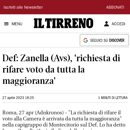
Il
Iscriviti alle Newsletter
ABBONATI
Tirreno
MENU
ACCEDI
SEGUICI SU
DISCOVER
Def: Zanella (Avs), 'richiesta di
rifare voto da tutta la
maggioranza'
27 aprile 2023 18:25
1 MINUTI DI LETTURA
Roma, 27 apr (Adnkronos) - "La richiesta di rifare il
voto alla Camera è arrivata da tutta la maggioranza"
nella capigruppo di Montecitorio sul Def. Lo ha detto