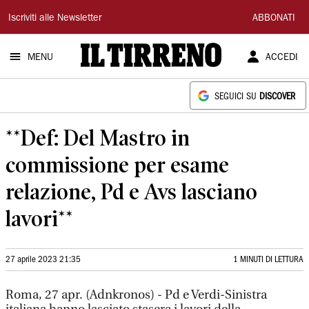
Il
Iscriviti alle Newsletter
ABBONATI
Tirreno
MENU
ACCEDI
SEGUICI SU
DISCOVER
**Def: Del Mastro in
commissione per esame
relazione, Pd e Avs lasciano
lavori**
27 aprile 2023 21:35
1 MINUTI DI LETTURA
Roma, 27 apr. (Adnkronos) - Pd e Verdi-Sinistra