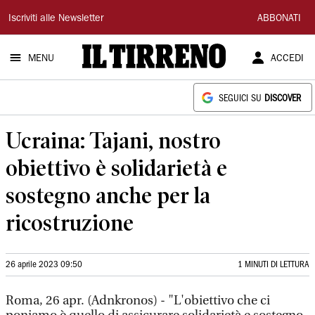
Il
Iscriviti alle Newsletter
ABBONATI
Tirreno
MENU
ACCEDI
SEGUICI SU
DISCOVER
Ucraina: Tajani, nostro
obiettivo è solidarietà e
sostegno anche per la
ricostruzione
26 aprile 2023 09:50
1 MINUTI DI LETTURA
Roma, 26 apr. (Adnkronos) - "L'obiettivo che ci