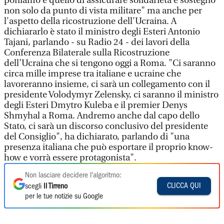
poniamo è quello di assicurare solidarietà e sostegno
non solo da punto di vista militare" ma anche per
l'aspetto della ricostruzione dell'Ucraina. A
dichiararlo è stato il ministro degli Esteri Antonio
Tajani, parlando - su Radio 24 - dei lavori della
Conferenza Bilaterale sulla Ricostruzione
dell’Ucraina che si tengono oggi a Roma. "Ci saranno
circa mille imprese tra italiane e ucraine che
lavoreranno insieme, ci sarà un collegamento con il
presidente Volodymyr Zelensky, ci saranno il ministro
degli Esteri Dmytro Kuleba e il premier Denys
Shmyhal a Roma. Andremo anche dal capo dello
Stato, ci sarà un discorso conclusivo del presidente
del Consiglio", ha dichiarato, parlando di "una
presenza italiana che può esportare il proprio know-
how e vorrà essere protagonista".
Non lasciare decidere l'algoritmo:
CLICCA QUI
scegli
Il Tirreno
per le tue notizie su Google