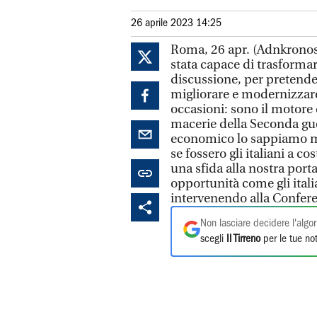
26 aprile 2023 14:25
Roma, 26 apr. (Adnkronos)
stata capace di trasformar
discussione, per pretender
migliorare e modernizzar
occasioni: sono il motore d
macerie della Seconda gu
economico lo sappiamo me
se fossero gli italiani a c
una sfida alla nostra porta
opportunità come gli itali
intervenendo alla Conferen
Non lasciare decidere l'algor
scegli
Il Tirreno
per le tue not