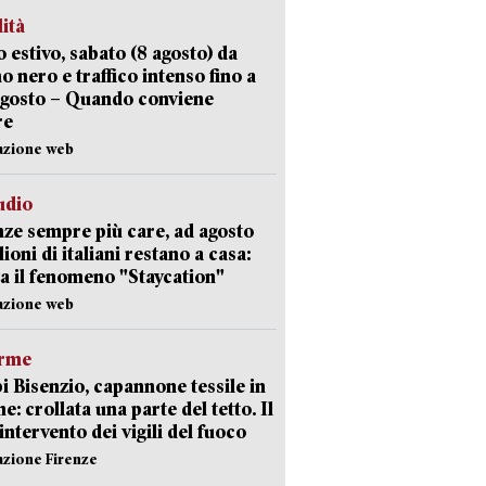
lità
 estivo, sabato (8 agosto) da
no nero e traffico intenso fino a
agosto – Quando conviene
re
azione web
udio
ze sempre più care, ad agosto
lioni di italiani restano a casa:
a il fenomeno "Staycation"
azione web
arme
 Bisenzio, capannone tessile in
e: crollata una parte del tetto. Il
intervento dei vigili del fuoco
azione Firenze