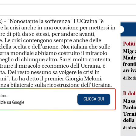
 - "Nonostante la sofferenza" l'UCraina "è
e la crisi anche in una occasione per mettersi in
e di più da se stessi, per andare avanti,
e. Le crisi contengono sempre anche delle
Polit
ella scelta e dell'azione. Noi italiani che sulle
Migra
erra mondiale abbiamo costruito il miracolo
Madri
glio di chiunque altro. Sarei molto contenta
front
ostruire il miracolo economico dell'Ucraina, è
arriva
ta. Del resto nessuno sa volgere le crisi in
ani". Lo ha detto il premier Giorgia Meloni,
di Red
za bilaterale sulla ricostruzione dell'Ucraina.
Il do
itmo:
CLICCA QUI
Massa
izie su Google
Paolo
Terni
della
di Ale