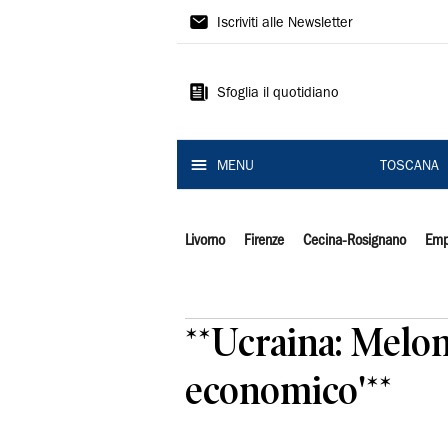
Il
Iscriviti alle Newsletter
Tirreno
Sfoglia il quotidiano
MENU
TOSCANA
Livorno
Firenze
Cecina-Rosignano
Emp
**Ucraina: Melon
economico'**