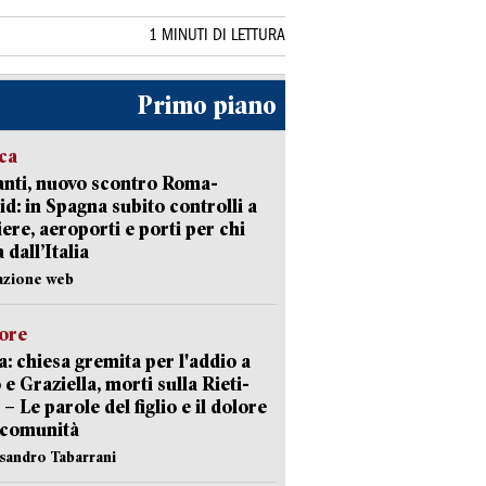
1 MINUTI DI LETTURA
Primo piano
ica
nti, nuovo scontro Roma-
d: in Spagna subito controlli a
iere, aeroporti e porti per chi
 dall’Italia
azione web
lore
: chiesa gremita per l'addio a
 e Graziella, morti sulla Rieti-
 – Le parole del figlio e il dolore
 comunità
ssandro Tabarrani