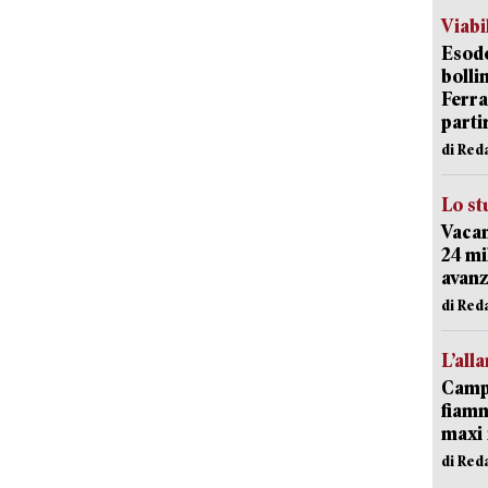
Viabi
Esodo
bolli
Ferr
parti
di Red
Lo st
Vacan
24 mi
avanz
di Red
L’all
Campi
fiamm
maxi 
di Red