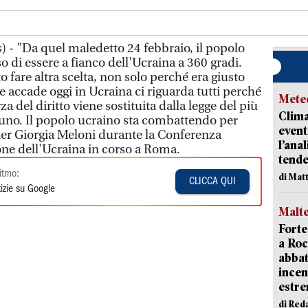
 - "Da quel maledetto 24 febbraio, il popolo
 di essere a fianco dell'Ucraina a 360 gradi.
o fare altra scelta, non solo perché era giusto
 accade oggi in Ucraina ci riguarda tutti perché
Mete
 del diritto viene sostituita dalla legge del più
Clima
uno. Il popolo ucraino sta combattendo per
event
mier Giorgia Meloni durante la Conferenza
l’ana
ione dell'Ucraina in corso a Roma.
tende
itmo:
di Mat
CLICCA QUI
izie su Google
Malt
Forte
a Roc
abbat
incen
estr
di Red