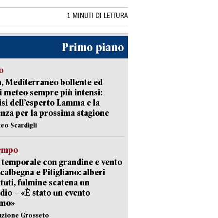
1 MINUTI DI LETTURA
Primo piano
o
, Mediterraneo bollente ed
i meteo sempre più intensi:
lisi dell’esperto Lamma e la
nza per la prossima stagione
teo Scardigli
empo
 temporale con grandine e vento
calbegna e Pitigliano: alberi
tuti, fulmine scatena un
dio – «È stato un evento
emo»
azione Grosseto