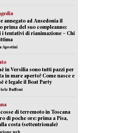
agedia
 annegato ad Ansedonia il
o prima del suo compleanno:
li i tentativi di rianimazione – Chi
vittima
a Agostini
nto
é in Versilia sono tutti pazzi per
sta in mare aperto? Come nasce e
é è legale il Boat Party
riele Buffoni
ana
cosse di terremoto in Toscana
iro di poche ore: prima a Pisa,
ulla costa (settentrionale)
azione web