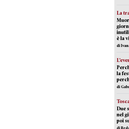
La tr
Muore
giorn
inuti
è la 
di Ivan
L’eve
Perch
la fe
perch
di Gab
Tosc
Due s
nel g
poi s
di Red