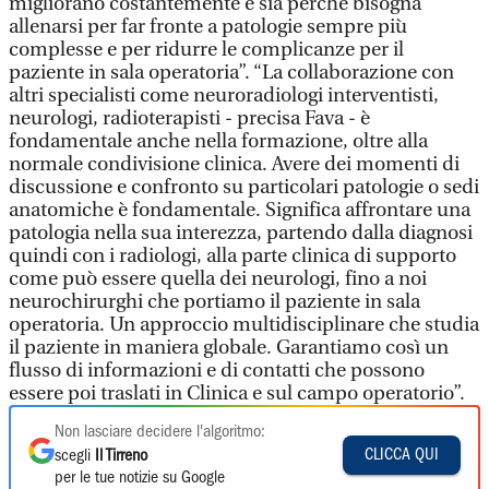
migliorano costantemente e sia perché bisogna
allenarsi per far fronte a patologie sempre più
complesse e per ridurre le complicanze per il
paziente in sala operatoria”. “La collaborazione con
altri specialisti come neuroradiologi interventisti,
neurologi, radioterapisti - precisa Fava - è
fondamentale anche nella formazione, oltre alla
normale condivisione clinica. Avere dei momenti di
discussione e confronto su particolari patologie o sedi
anatomiche è fondamentale. Significa affrontare una
patologia nella sua interezza, partendo dalla diagnosi
quindi con i radiologi, alla parte clinica di supporto
come può essere quella dei neurologi, fino a noi
neurochirurghi che portiamo il paziente in sala
operatoria. Un approccio multidisciplinare che studia
il paziente in maniera globale. Garantiamo così un
flusso di informazioni e di contatti che possono
essere poi traslati in Clinica e sul campo operatorio”.
Non lasciare decidere l'algoritmo:
CLICCA QUI
scegli
Il Tirreno
per le tue notizie su Google