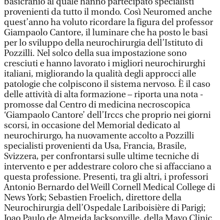
basicranio al quale hanno partecipato specialisti
provenienti da tutto il mondo. Così Neuromed anche
quest’anno ha voluto ricordare la figura del professor
Giampaolo Cantore, il luminare che ha posto le basi
per lo sviluppo della neurochirurgia dell’Istituto di
Pozzilli. Nel solco della sua impostazione sono
cresciuti e hanno lavorato i migliori neurochirurghi
italiani, migliorando la qualità degli approcci alle
patologie che colpiscono il sistema nervoso. È il caso
delle attività di alta formazione – riporta una nota -
promosse dal Centro di medicina necroscopica
‘Giampaolo Cantore’ dell’Irccs che proprio nei giorni
scorsi, in occasione del Memorial dedicato al
neurochirurgo, ha nuovamente accolto a Pozzilli
specialisti provenienti da Usa, Francia, Brasile,
Svizzera, per confrontarsi sulle ultime tecniche di
intervento e per addestrare coloro che si affacciano a
questa professione. Presenti, tra gli altri, i professori
Antonio Bernardo del Weill Cornell Medical College di
News York; Sebastien Froelich, direttore della
Neurochirurgia dell’Ospedale Lariboisière di Parigi;
Joao Paulo de Almeida Jacksonville, della Mayo Clinic