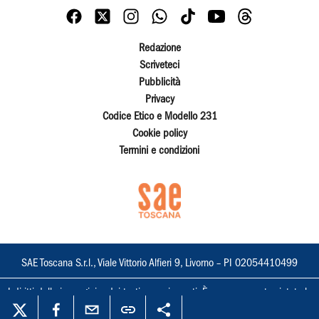
Redazione
Scriveteci
Pubblicità
Privacy
Codice Etico e Modello 231
Cookie policy
Termini e condizioni
SAE Toscana S.r.l., Viale Vittorio Alfieri 9, Livorno – PI 02054410499
I diritti delle immagini e dei testi sono riservati. È espressamente vietata la
loro riproduzione con qualsiasi mezzo e l'adattamento totale o parziale.