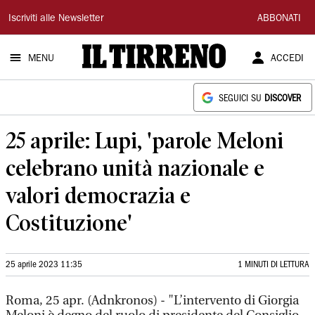
Il
Iscriviti alle Newsletter
ABBONATI
Tirreno
MENU
ACCEDI
SEGUICI SU
DISCOVER
25 aprile: Lupi, 'parole Meloni
celebrano unità nazionale e
valori democrazia e
Costituzione'
25 aprile 2023 11:35
1 MINUTI DI LETTURA
Roma, 25 apr. (Adnkronos) - "L’intervento di Giorgia