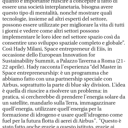
quanto è importante riuscire a concepire il fatto di
essere una società interplanetaria, bisogna avere
questo tipo di mentalità, nonché mostrare quali
tecnologie, insieme ad altri esperti del settore,
possono essere utilizzate per migliorare la vita di tutti
i giorni e vedere come altri settori possono
implementare le loro idee nel settore spazio così da
consentire uno sviluppo spaziale completo e globale”.
Così Hady Milani, Space entrepreneur di Eiis, in
occasione dello European Innovation for
Sustainability Summit, a Palazzo Taverna a Roma (21-
22 aprile). Hady racconta l'esperienza “del Master in
Space entrepreneurship: è un programma che
abbiamo fatto con una partnership speciale con
Airbus, soprattutto la parte di blue sky division. L’idea
è quella di riuscire a risolvere un problema: in
pratica, si cercherebbe di prendere l’energia solare da
un satellite, mandarlo sulla Terra, immagazzinare
quell’energia, utilizzare quell’energia per la
formazione di idrogeno e usare quell’idrogeno come
fuel per la futura flotta di aerei di Airbus". "Questo è
stato fatto anche grazie a questo istituto, grazie ai