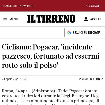
Il
Iscriviti alle Newsletter
ABBONATI
Tirreno
MENU
ACCEDI
SEGUICI SU
DISCOVER
Ciclismo: Pogacar, 'incidente
pazzesco, fortunato ad essermi
rotto solo il polso'
24 aprile 2023 18:40
2 MINUTI DI LETTURA
Roma, 24 apr. - (Adnkronos) - Tadej Pogacar è stato
costretto al ritiro ieri durante la Liegi-Bastogne-Liegi,
ultima classica monumento di questa primavera, di