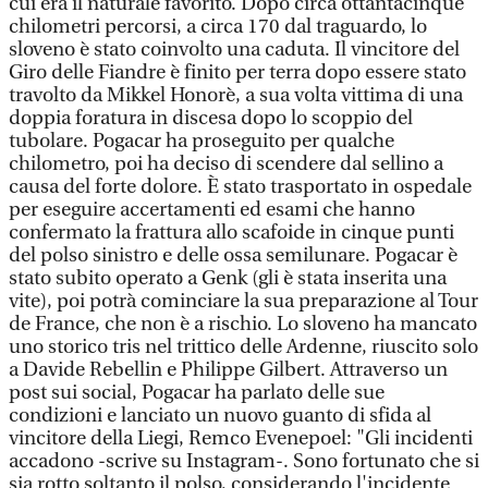
cui era il naturale favorito. Dopo circa ottantacinque
chilometri percorsi, a circa 170 dal traguardo, lo
sloveno è stato coinvolto una caduta. Il vincitore del
Giro delle Fiandre è finito per terra dopo essere stato
travolto da Mikkel Honorè, a sua volta vittima di una
doppia foratura in discesa dopo lo scoppio del
tubolare. Pogacar ha proseguito per qualche
chilometro, poi ha deciso di scendere dal sellino a
causa del forte dolore. È stato trasportato in ospedale
per eseguire accertamenti ed esami che hanno
confermato la frattura allo scafoide in cinque punti
del polso sinistro e delle ossa semilunare. Pogacar è
stato subito operato a Genk (gli è stata inserita una
vite), poi potrà cominciare la sua preparazione al Tour
de France, che non è a rischio. Lo sloveno ha mancato
uno storico tris nel trittico delle Ardenne, riuscito solo
a Davide Rebellin e Philippe Gilbert. Attraverso un
post sui social, Pogacar ha parlato delle sue
condizioni e lanciato un nuovo guanto di sfida al
vincitore della Liegi, Remco Evenepoel: "Gli incidenti
accadono -scrive su Instagram-. Sono fortunato che si
sia rotto soltanto il polso, considerando l'incidente