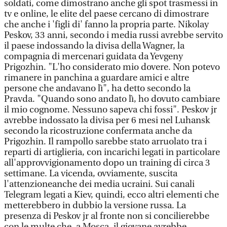
soldati, come dimostrano anche gli spot trasmessi in
tv e online, le elite del paese cercano di dimostrare
che anche i 'figli di' fanno la propria parte. Nikolay
Peskov, 33 anni, secondo i media russi avrebbe servito
il paese indossando la divisa della Wagner, la
compagnia di mercenari guidata da Yevgeny
Prigozhin. "L'ho considerato mio dovere. Non potevo
rimanere in panchina a guardare amici e altre
persone che andavano lì", ha detto secondo la
Pravda. "Quando sono andato lì, ho dovuto cambiare
il mio cognome. Nessuno sapeva chi fossi". Peskov jr
avrebbe indossato la divisa per 6 mesi nel Luhansk
secondo la ricostruzione confermata anche da
Prigozhin. Il rampollo sarebbe stato arruolato tra i
reparti di artiglieria, con incarichi legati in particolare
all'approvvigionamento dopo un training di circa 3
settimane. La vicenda, ovviamente, suscita
l'attenzioneanche dei media ucraini. Sui canali
Telegram legati a Kiev, quindi, ecco altri elementi che
metterebbero in dubbio la versione russa. La
presenza di Peskov jr al fronte non si concilierebbe
con le multe che, a Mosca, il giovane avrebbe