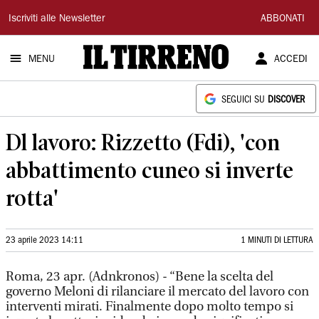
Il
Iscriviti alle Newsletter
ABBONATI
Tirreno
MENU
ACCEDI
SEGUICI SU
DISCOVER
Dl lavoro: Rizzetto (Fdi), 'con
abbattimento cuneo si inverte
rotta'
23 aprile 2023 14:11
1 MINUTI DI LETTURA
Roma, 23 apr. (Adnkronos) - “Bene la scelta del
governo Meloni di rilanciare il mercato del lavoro con
interventi mirati. Finalmente dopo molto tempo si