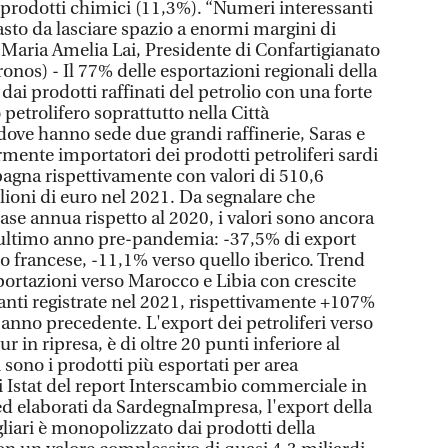
 prodotti chimici (11,3%). “Numeri interessanti
sto da lasciare spazio a enormi margini di
Maria Amelia Lai, Presidente di Confartigianato
nos) - Il 77% delle esportazioni regionali della
ai prodotti raffinati del petrolio con una forte
etrolifero soprattutto nella Città
dove hanno sede due grandi raffinerie, Saras e
rmente importatori dei prodotti petroliferi sardi
pagna rispettivamente con valori di 510,6
lioni di euro nel 2021. Da segnalare che
ase annua rispetto al 2020, i valori sono ancora
9, ultimo anno pre-pandemia: -37,5% di export
to francese, -11,1% verso quello iberico. Trend
portazioni verso Marocco e Libia con crescite
nti registrate nel 2021, rispettivamente +107%
anno precedente. L'export dei petroliferi verso
ur in ripresa, è di oltre 20 punti inferiore al
sono i prodotti più esportati per area
ti Istat del report Interscambio commerciale in
ed elaborati da SardegnaImpresa, l'export della
liari è monopolizzato dai prodotti della