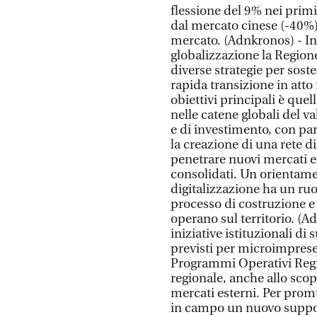
flessione del 9% nei prim
dal mercato cinese (-40%)
mercato. (Adnkronos) - In 
globalizzazione la Regio
diverse strategie per sost
rapida transizione in atto 
obiettivi principali è que
nelle catene globali del v
e di investimento, con par
la creazione di una rete di
penetrare nuovi mercati e
consolidati. Un orientamen
digitalizzazione ha un ruo
processo di costruzione e
operano sul territorio. (A
iniziative istituzionali d
previsti per microimprese
Programmi Operativi Regio
regionale, anche allo scopo
mercati esterni. Per prom
in campo un nuovo suppor