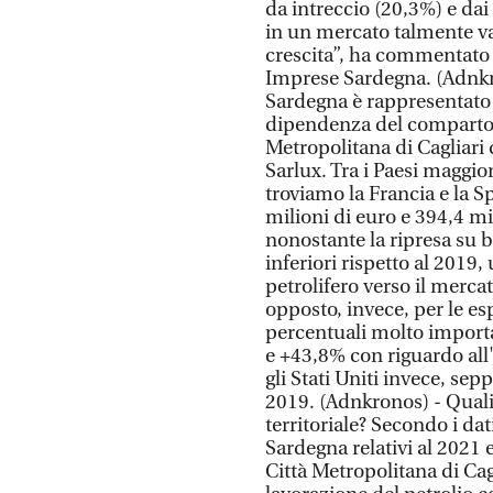
da intreccio (20,3%) e dai
in un mercato talmente va
crescita”, ha commentato 
Imprese Sardegna. (Adnkro
Sardegna è rappresentato d
dipendenza del comparto p
Metropolitana di Cagliari 
Sarlux. Tra i Paesi maggio
troviamo la Francia e la S
milioni di euro e 394,4 mi
nonostante la ripresa su b
inferiori rispetto al 201
petrolifero verso il merca
opposto, invece, per le es
percentuali molto importa
e +43,8% con riguardo all'
gli Stati Uniti invece, sepp
2019. (Adnkronos) - Quali 
territoriale? Secondo i da
Sardegna relativi al 2021 
Città Metropolitana di Cag