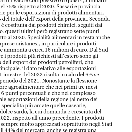
on un valore complessivo di quasi 4,3 miliardi
l 75% rispetto al 2020. Sassari e provincia
ie per le esportazioni di prodotti alimentari,
del totale dell'export della provincia. Seconda
è costituita dai prodotti chimici, seguiti dai
o, questi ultimi però registrano sette punti
to al 2020. Specialità alimentari in testa anche
prese oristanesi, in particolare i prodotti
lore ammonta a circa 16 milioni di euro. Dal Sud
i prodotti più richiesti all'estero sono gli
o dell'export dei prodotti petroliferi, che
ncipale, il dato relativo alle esportazioni
trimestre del 2022 risulta in calo del 6% se
 periodo del 2021. Nonostante la flessione
ttore agroalimentare che nei primi tre mesi
i 6 punti percentuali e che nel complesso
ale esportazioni della regione (al netto dei
le specialità più amate quelle casearie,
olce sardo, la cui domanda è cresciuta del
022, rispetto all'anno precedente. I prodotti
 sempre molto apprezzati soprattutto negli Stati
 il 44% del mercato, anche se registra una