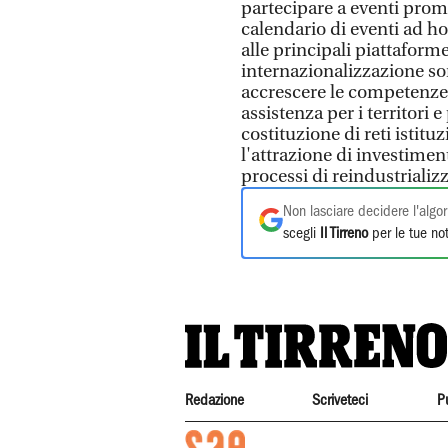
partecipare a eventi promo
calendario di eventi ad ho
alle principali piattafor
internazionalizzazione sono
accrescere le competenze 
assistenza per i territori e 
costituzione di reti istit
l'attrazione di investimenti
processi di reindustrializz
Non lasciare decidere l'algor
scegli
Il Tirreno
per le tue not
Redazione
Scriveteci
P