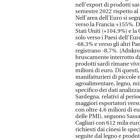
nell'export di prodotti s
semestre 2022 rispetto a
Nell'area dell'Euro si seg
verso la Francia +155%. D
Stati Uniti (+104,9%) e l
solo verso i Paesi dell'E
-68,3% e verso gli altri P
registrano -8,7%. (Adnkron
bruscamente interrotto dal
prodotti sardi rimane viv
milioni di euro. Di questi,
manifatturieri di piccole 
agroalimentare, legno, min
specifico dei dati analizz
Sardegna, relativi al perio
maggiori esportatori verso
con oltre 4,6 milioni di e
delle PMI), seguono Sassar
Cagliari con 612 mila euro
richiesti dai cinesi le spe
seguite dal legno e prodott