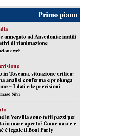
Primo piano
edia
 annegato ad Ansedonia: inutili
tativi di rianimazione
azione web
evisione
 in Toscana, situazione critica:
ima analisi conferma e prolunga
rme – I dati e le previsioni
maso Silvi
nto
é in Versilia sono tutti pazzi per
sta in mare aperto? Come nasce e
é è legale il Boat Party