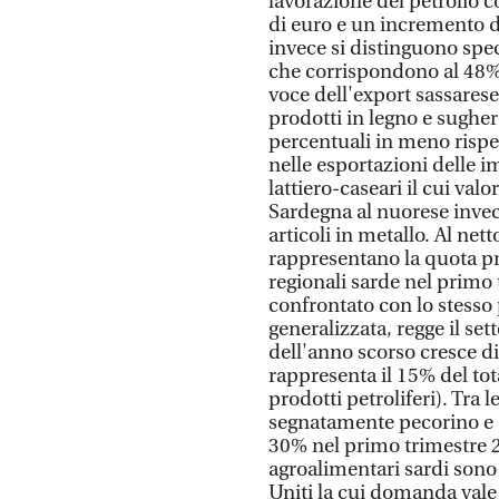
lavorazione del petrolio c
di euro e un incremento de
invece si distinguono spec
che corrispondono al 48% 
voce dell'export sassarese 
prodotti in legno e sugher
percentuali in meno rispet
nelle esportazioni delle im
lattiero-caseari il cui va
Sardegna al nuorese invece 
articoli in metallo. Al nett
rappresentano la quota pri
regionali sarde nel primo 
confrontato con lo stesso
generalizzata, regge il se
dell'anno scorso cresce d
rappresenta il 15% del tot
prodotti petroliferi). Tra 
segnatamente pecorino e d
30% nel primo trimestre 2
agroalimentari sardi sono
Uniti la cui domanda vale