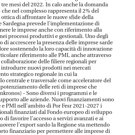
i tre mesi del 2022. In calo anche la domanda
 che nel complesso rappresenta il 2% del
ottica di affrontare le nuove sfide della
ne Sardegna prevede l'implementazione di
enere le imprese anche con riferimento alla
nei processi produttivi e gestionali. Uno degli
llo di accrescere la presenza delle imprese sarde
alore sostenendo la loro capacità di innovazione
ticolare riferimento alle PMI, anche attraverso
 collaborazione delle filiere regionali per
 introdurre nuovi prodotti nei mercati
to strategico regionale in cui la
lo centrale e trasversale come acceleratore del
 potenziamento delle reti di imprese che
dnkronos) - Sono diversi i programmi e le
i supporto alle aziende. Nuovi finanziamenti sono
 e PMI nell'ambito di Por Fesr 2021-2027 i
nali finanziati dal Fondo europeo di sviluppo
 di favorire l'accesso a servizi avanzati e ai
uovere l'export sardo la Regione sta mettendo
to finanziario per permettere alle imprese di