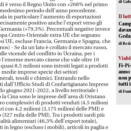
di Gab
ardi è verso il Regno Unito con +268% nel primo
l medesimo periodo dell'anno precedente.
Il lut
nala in particolare l'aumento di esportazioni
ecisamente positivo anche l'export verso gli
Campi
a Germania (+79,3%). Percentuali negative invece
davan
uropa Centro-Orientale extra UE che segnano
Geda
aesi UE, escluse Francia, Germania e Spagna, che
di Red
os) - Se da un lato è crollato il mercato russo,
le vicende del conflitto in Ucraina, per i
Viabi
o l'enorme mercato cinese che vale oltre 10
Fi-Pi
 quasi 8,5 milioni sono introiti legati a prodotti
anno 
e medie imprese specie dei settori
non p
erali, tessili e chimici. Entrando nello
tutti 
ati dall'Ufficio Studi di Confartigianato Imprese
do giugno 2021-2022, a livello territoriale i
di Dan
 la Cina sono le imprese dell'area di Oristano
uro complessivi di prodotti venduti (4,5 milioni
i con 4,2 milioni (3,175 milioni delle PMI) e
 (327 mila delle PMI). Tra i prodotti sardi più
cialità alimentari (46,3% dell'export totale),
i in legno (escluso i mobili), articoli in paglia e