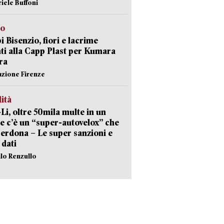
riele Buffoni
to
 Bisenzio, fiori e lacrime
ti alla Capp Plast per Kumara
ra
azione Firenze
lità
-Li, oltre 50mila multe in un
e c’è un “super-autovelox” che
erdona – Le super sanzioni e
i dati
ilo Renzullo