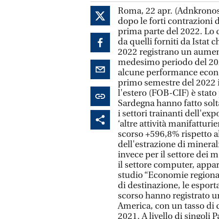
Roma, 22 apr. (Adnkronos
dopo le forti contrazioni
prima parte del 2022. Lo d
da quelli forniti da Istat
2022 registrano un aument
medesimo periodo del 2021
alcune performance econom
primo semestre del 2022 il
l'estero (FOB-CIF) è stato 
Sardegna hanno fatto solta
i settori trainanti dell'exp
‘altre attività manifattur
scorso +596,8% rispetto al
dell'estrazione di minera
invece per il settore dei m
il settore computer, appare
studio “Economie regional
di destinazione, le espor
scorso hanno registrato u
America, con un tasso di 
2021. A livello di singoli 