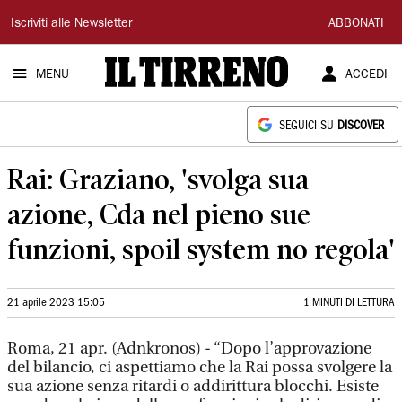
Il
Iscriviti alle Newsletter
ABBONATI
Tirreno
MENU
ACCEDI
SEGUICI SU
DISCOVER
Rai: Graziano, 'svolga sua
azione, Cda nel pieno sue
funzioni, spoil system no regola'
21 aprile 2023 15:05
1 MINUTI DI LETTURA
Roma, 21 apr. (Adnkronos) - “Dopo l’approvazione
del bilancio, ci aspettiamo che la Rai possa svolgere la
sua azione senza ritardi o addirittura blocchi. Esiste