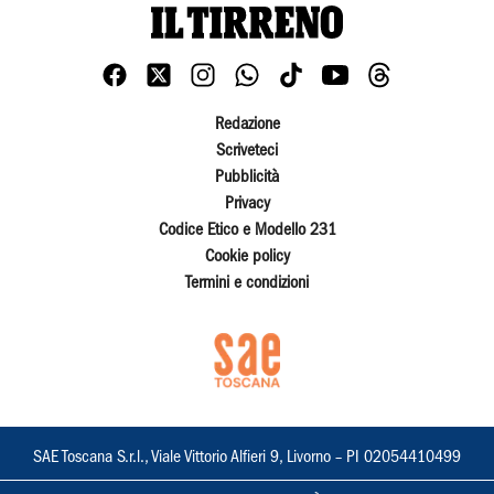
Redazione
Scriveteci
Pubblicità
Privacy
Codice Etico e Modello 231
Cookie policy
Termini e condizioni
SAE Toscana S.r.l., Viale Vittorio Alfieri 9, Livorno – PI 02054410499