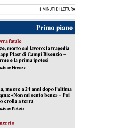
1 MINUTI DI LETTURA
Primo piano
ra fatale
ze, morto sul lavoro: la tragedia
Capp Plast di Campi Bisenzio –
arme e la prima ipotesi
azione Firenze
ia, muore a 24 anni dopo l’ultima
gna: «Non mi sento bene» – Poi
 crolla a terra
azione Pistoia
ercio