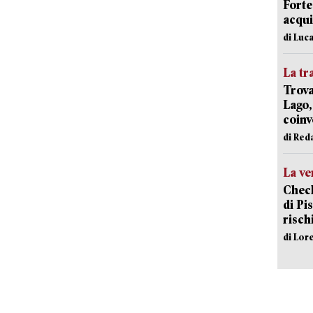
Forte
acqui
di Luca
La tr
Trova
Lago,
coinv
di Red
La ve
Check
di Pis
risch
di Lor