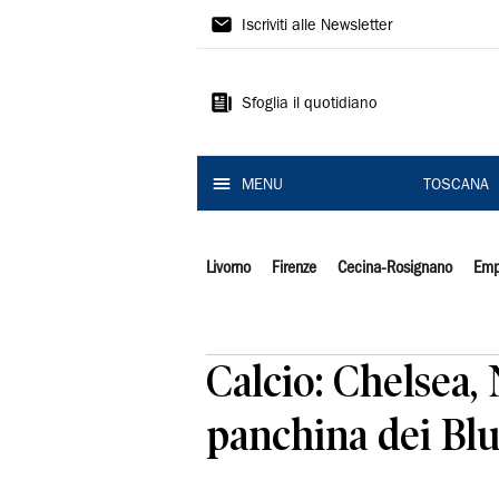
Il
Iscriviti alle Newsletter
Tirreno
Sfoglia il quotidiano
MENU
TOSCANA
Livorno
Firenze
Cecina-Rosignano
Emp
Calcio: Chelsea,
panchina dei Bl