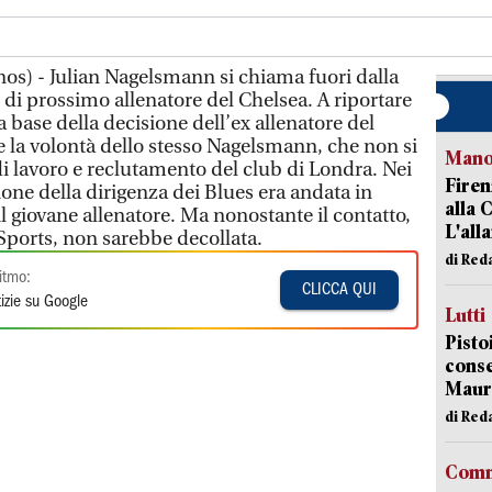
nos) - Julian Nagelsmann si chiama fuori dalla
o di prossimo allenatore del Chelsea. A riportare
la base della decisione dell’ex allenatore del
la volontà dello stesso Nagelsmann, che non si
Manov
i lavoro e reclutamento del club di Londra. Nei
Firen
ione della dirigenza dei Blues era andata in
alla 
 giovane allenatore. Ma nonostante il contatto,
L'all
 Sports, non sarebbe decollata.
di Red
itmo:
CLICCA QUI
izie su Google
Lutti
Pisto
conse
Mauro
di Red
Comm