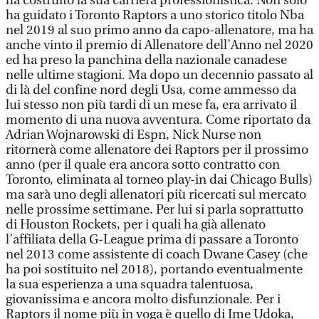
ha costruito la sua carriera professionistica. Non solo
ha guidato i Toronto Raptors a uno storico titolo Nba
nel 2019 al suo primo anno da capo-allenatore, ma ha
anche vinto il premio di Allenatore dell’Anno nel 2020
ed ha preso la panchina della nazionale canadese
nelle ultime stagioni. Ma dopo un decennio passato al
di là del confine nord degli Usa, come ammesso da
lui stesso non più tardi di un mese fa, era arrivato il
momento di una nuova avventura. Come riportato da
Adrian Wojnarowski di Espn, Nick Nurse non
ritornerà come allenatore dei Raptors per il prossimo
anno (per il quale era ancora sotto contratto con
Toronto, eliminata al torneo play-in dai Chicago Bulls)
ma sarà uno degli allenatori più ricercati sul mercato
nelle prossime settimane. Per lui si parla soprattutto
di Houston Rockets, per i quali ha già allenato
l’affiliata della G-League prima di passare a Toronto
nel 2013 come assistente di coach Dwane Casey (che
ha poi sostituito nel 2018), portando eventualmente
la sua esperienza a una squadra talentuosa,
giovanissima e ancora molto disfunzionale. Per i
Raptors il nome più in voga è quello di Ime Udoka,