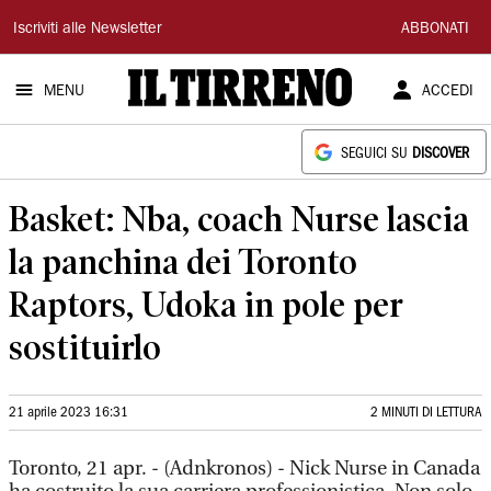
Il
Iscriviti alle Newsletter
ABBONATI
Tirreno
MENU
ACCEDI
SEGUICI SU
DISCOVER
Basket: Nba, coach Nurse lascia
la panchina dei Toronto
Raptors, Udoka in pole per
sostituirlo
21 aprile 2023 16:31
2 MINUTI DI LETTURA
Toronto, 21 apr. - (Adnkronos) - Nick Nurse in Canada