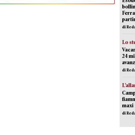
Esodo
bolli
Ferr
parti
di Red
Lo st
Vacan
24 mi
avanz
di Red
L’all
Campi
fiamm
maxi 
di Red