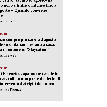
 estivo, sabato (8 agosto) da
no nero e traffico intenso fino a
agosto – Quando conviene
re
azione web
udio
ze sempre più care, ad agosto
lioni di italiani restano a casa:
a il fenomeno "Staycation"
azione web
arme
 Bisenzio, capannone tessile in
e: crollata una parte del tetto. Il
intervento dei vigili del fuoco
azione Firenze