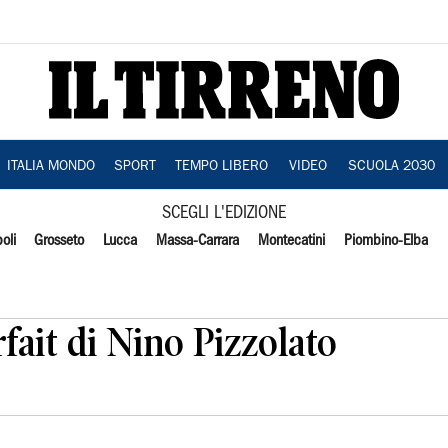
ITALIA MONDO
SPORT
TEMPO LIBERO
VIDEO
SCUOLA 2030
SCEGLI L'EDIZIONE
oli
Grosseto
Lucca
Massa-Carrara
Montecatini
Piombino-Elba
rfait di Nino Pizzolato