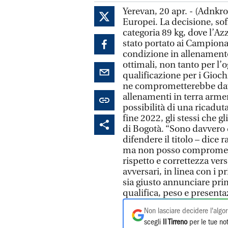
Yerevan, 20 apr. - (Adnkro
Europei. La decisione, sof
categoria 89 kg, dove l’Az
stato portato ai Campionat
condizione in allenamento
ottimali, non tanto per l’
qualificazione per i Gioch
ne comprometterebbe davve
allenamenti in terra armena
possibilità di una ricadut
fine 2022, gli stessi che 
di Bogotà. “Sono davvero 
difendere il titolo – dice 
ma non posso comprometter
rispetto e correttezza ver
avversari, in linea con i 
sia giusto annunciare prim
qualifica, peso e presenta
Non lasciare decidere l'algor
scegli
Il Tirreno
per le tue not