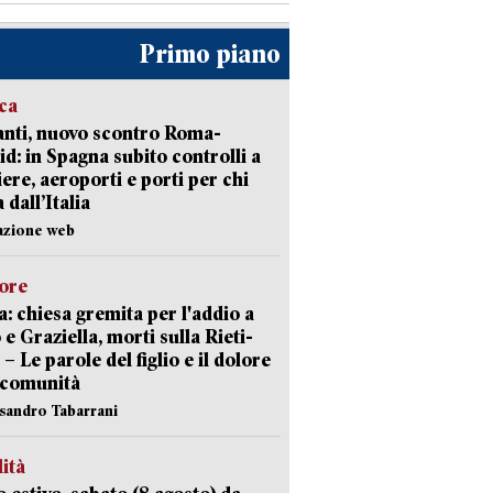
Primo piano
ica
nti, nuovo scontro Roma-
d: in Spagna subito controlli a
iere, aeroporti e porti per chi
 dall’Italia
azione web
lore
: chiesa gremita per l'addio a
 e Graziella, morti sulla Rieti-
 – Le parole del figlio e il dolore
 comunità
ssandro Tabarrani
lità