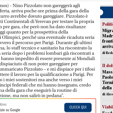
nos) - Nino Pizzolato non gareggerà agli
ferta, arriva poche ore prima della gara della
zurro avrebbe dovuto gareggiare. Pizzolato è
i Continentali di Yerevan per testare la propria
Polit
 pre gara, che però non ha dato risultanze
Migra
oggi quanto per la prospettiva della
Madri
i Olimpici, perché una eventuale ricaduta seria
front
ro il percorso per Parigi. Durante gli ultimi
arriva
, lo staff tecnico e sanitario ha riscontrato la
a seria dopo i problemi lombari già riscontrati a
di Red
gli hanno impedito di essere presente ai Mondiali
dispiaciuto di non poter gareggiare per
Il do
rammaricato Pizzolato – e mi dispiace per i tifosi
Massa
e il lavoro per la qualificazione a Parigi. Per
Paolo
so i miei sostenitori ma anche verso i miei
Terni
principi federali che mi hanno insegnato, credo
della
a della gara che eseguirò la routine di
di Ale
zione, ma non salirò in pedana”.
itmo:
Viabi
CLICCA QUI
izie su Google