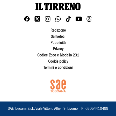
Redazione
Scriveteci
Pubblicità
Privacy
Codice Etico e Modello 231
Cookie policy
Termini e condizioni
SAE Toscana S.r.l., Viale Vittorio Alfieri 9, Livorno – PI 02054410499