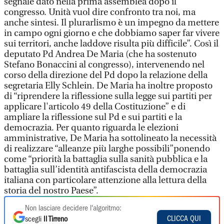
segnale dato nella prima assemblea dopo il
congresso. Unità vuol dire confronto tra noi, ma
anche sintesi. Il plurarlismo è un impegno da mettere
in campo ogni giorno e che dobbiamo saper far vivere
sui territori, anche laddove risulta più difficile”. Così il
deputato Pd Andrea De Maria (che ha sostenuto
Stefano Bonaccini al congresso), intervenendo nel
corso della direzione del Pd dopo la relazione della
segretaria Elly Schlein. De Maria ha inoltre proposto
di “riprendere la riflessione sulla legge sui partiti per
applicare l'articolo 49 della Costituzione” e di
ampliare la riflessione sul Pd e sui partiti e la
democrazia. Per quanto riguarda le elezioni
amministrative, De Maria ha sottolineato la necessità
di realizzare “alleanze più larghe possibili”ponendo
come “priorità la battaglia sulla sanità pubblica e la
battaglia sull’identità antifascista della democrazia
italiana con particolare attenzione alla lettura della
storia del nostro Paese”.
Non lasciare decidere l'algoritmo:
CLICCA QUI
scegli
Il Tirreno