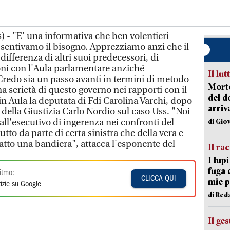
 - "E' una informativa che ben volentieri
sentivamo il bisogno. Apprezziamo anzi che il
differenza di altri suoi predecessori, di
oni con l'Aula parlamentare anziché
Il lut
 Credo sia un passo avanti in termini di metodo
Morto
 serietà di questo governo nei rapporti con il
del d
n Aula la deputata di Fdi Carolina Varchi, dopo
arriv
 della Giustizia Carlo Nordio sul caso Uss. "Noi
ll'esecutivo di ingerenza nei confronti del
di Gio
utto da parte di certa sinistra che della vera e
tto una bandiera", attacca l'esponente del
Il ra
I lup
fuga 
itmo:
CLICCA QUI
mie 
izie su Google
di Red
Il ge