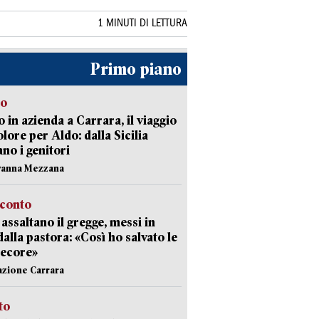
1 MINUTI DI LETTURA
Primo piano
to
 in azienda a Carrara, il viaggio
olore per Aldo: dalla Sicilia
ano i genitori
vanna Mezzana
cconto
i assaltano il gregge, messi in
dalla pastora: «Così ho salvato le
pecore»
azione Carrara
sto