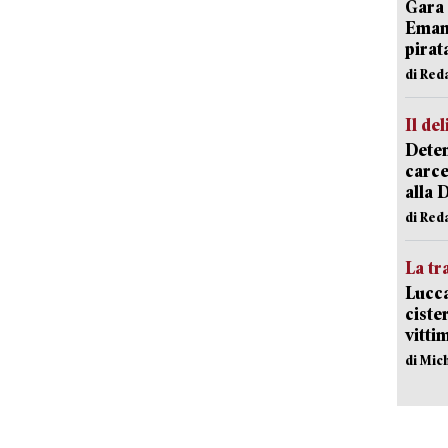
Gara 
Emanu
pirat
di Red
Il del
Deten
carce
alla 
di Red
La tr
Lucca
ciste
vitti
di Mic