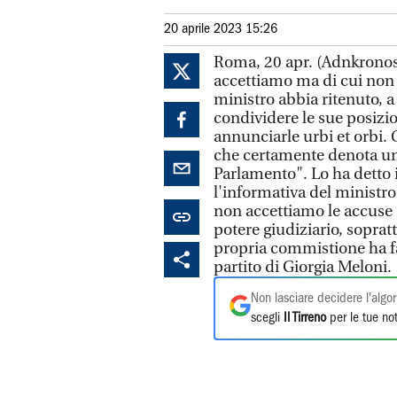
20 aprile 2023 15:26
Roma, 20 apr. (Adnkronos)
accettiamo ma di cui non 
ministro abbia ritenuto, a 
condividere le sue posizi
annunciarle urbi et orbi.
che certamente denota una
Parlamento". Lo ha detto i
l'informativa del ministro
non accettiamo le accuse a
potere giudiziario, sopratt
propria commistione ha fa
partito di Giorgia Meloni.
Non lasciare decidere l'algor
scegli
Il Tirreno
per le tue not