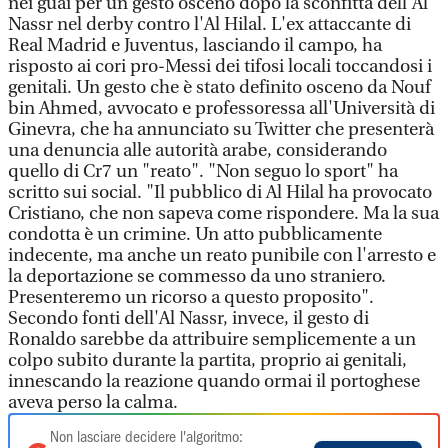
nei guai per un gesto osceno dopo la sconfitta dell'Al
Nassr nel derby contro l'Al Hilal. L'ex attaccante di
Real Madrid e Juventus, lasciando il campo, ha
risposto ai cori pro-Messi dei tifosi locali toccandosi i
genitali. Un gesto che è stato definito osceno da Nouf
bin Ahmed, avvocato e professoressa all'Università di
Ginevra, che ha annunciato su Twitter che presenterà
una denuncia alle autorità arabe, considerando
quello di Cr7 un "reato". "Non seguo lo sport" ha
scritto sui social. "Il pubblico di Al Hilal ha provocato
Cristiano, che non sapeva come rispondere. Ma la sua
condotta è un crimine. Un atto pubblicamente
indecente, ma anche un reato punibile con l'arresto e
la deportazione se commesso da uno straniero.
Presenteremo un ricorso a questo proposito".
Secondo fonti dell'Al Nassr, invece, il gesto di
Ronaldo sarebbe da attribuire semplicemente a un
colpo subito durante la partita, proprio ai genitali,
innescando la reazione quando ormai il portoghese
aveva perso la calma.
Non lasciare decidere l'algoritmo: