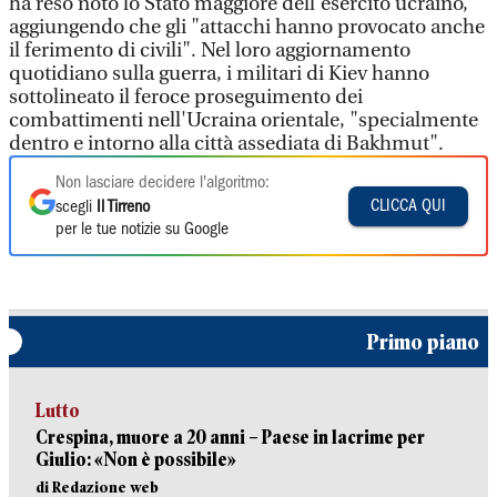
ha reso noto lo Stato maggiore dell'esercito ucraino,
aggiungendo che gli "attacchi hanno provocato anche
il ferimento di civili". Nel loro aggiornamento
quotidiano sulla guerra, i militari di Kiev hanno
sottolineato il feroce proseguimento dei
combattimenti nell'Ucraina orientale, "specialmente
dentro e intorno alla città assediata di Bakhmut".
Non lasciare decidere l'algoritmo:
CLICCA QUI
scegli
Il Tirreno
per le tue notizie su Google
Primo piano
Lutto
Crespina, muore a 20 anni – Paese in lacrime per
Giulio: «Non è possibile»
di Redazione web