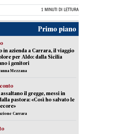
1 MINUTI DI LETTURA
Primo piano
to
 in azienda a Carrara, il viaggio
olore per Aldo: dalla Sicilia
ano i genitori
vanna Mezzana
cconto
i assaltano il gregge, messi in
dalla pastora: «Così ho salvato le
pecore»
azione Carrara
sto