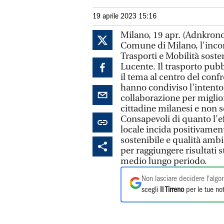
19 aprile 2023 15:16
Milano, 19 apr. (Adnkronos
Comune di Milano, l'incont
Trasporti e Mobilità sost
Lucente. Il trasporto pubb
il tema al centro del conf
hanno condiviso l'intento 
collaborazione per miglio
cittadine milanesi e non sol
Consapevoli di quanto l'e
locale incida positivament
sostenibile e qualità am
per raggiungere risultati s
medio lungo periodo.
Non lasciare decidere l'algor
scegli
Il Tirreno
per le tue not