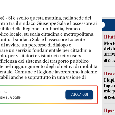
) - Si è svolto questa mattina, nella sede del
ro tra il sindaco Giuseppe Sala e l'assessore ai
enibile della Regione Lombardia, Franco
lico locale, su scala cittadina e metropolitana,
Il lut
ronto: il sindaco Sala e l'assessore Lucente
Morto
di avviare un percorso di dialogo e
del d
rare un servizio fondamentale per cittadini e
arriv
o, per visitatori e visitatrici e city users.
fficienza del sistema del trasporto pubblico
di Gio
e nel raggiungimento degli obiettivi di mobilità
bientale, Comune e Regione lavoreranno insieme
Il ra
tabili anche e soprattutto in una visione di
I lup
fuga 
mie 
itmo:
CLICCA QUI
di Red
izie su Google
Il ge