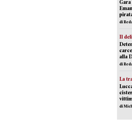
Gara 
Emanu
pirat
di Red
Il del
Deten
carce
alla 
di Red
La tr
Lucca
ciste
vitti
di Mic