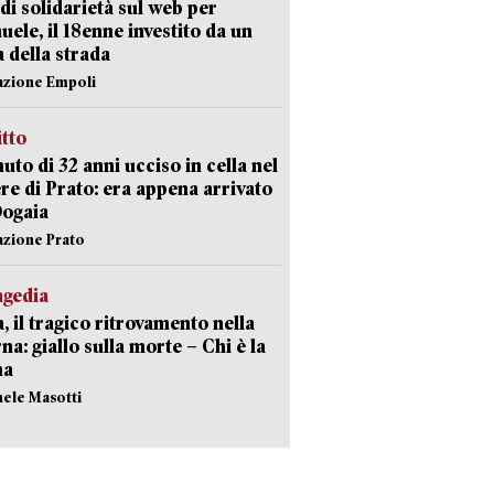
di solidarietà sul web per
ele, il 18enne investito da un
a della strada
azione Empoli
itto
uto di 32 anni ucciso in cella nel
re di Prato: era appena arrivato
Dogaia
azione Prato
agedia
, il tragico ritrovamento nella
rna: giallo sulla morte – Chi è la
ma
hele Masotti