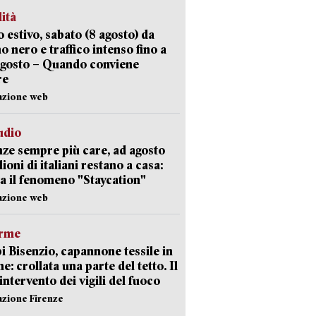
lità
 estivo, sabato (8 agosto) da
no nero e traffico intenso fino a
agosto – Quando conviene
re
azione web
udio
ze sempre più care, ad agosto
lioni di italiani restano a casa:
a il fenomeno "Staycation"
azione web
arme
 Bisenzio, capannone tessile in
e: crollata una parte del tetto. Il
intervento dei vigili del fuoco
azione Firenze