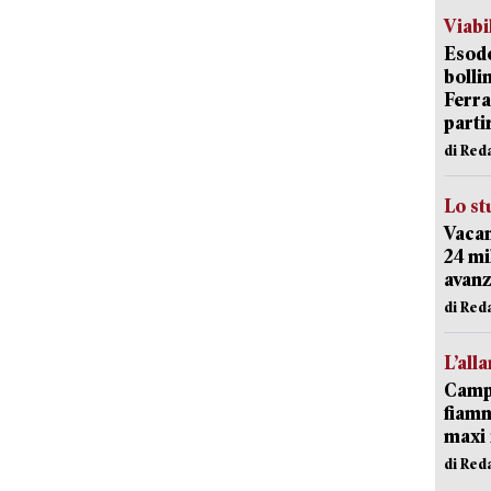
Viabi
Esodo
bolli
Ferr
parti
di Red
Lo st
Vacan
24 mi
avanz
di Red
L’all
Campi
fiamm
maxi 
di Red