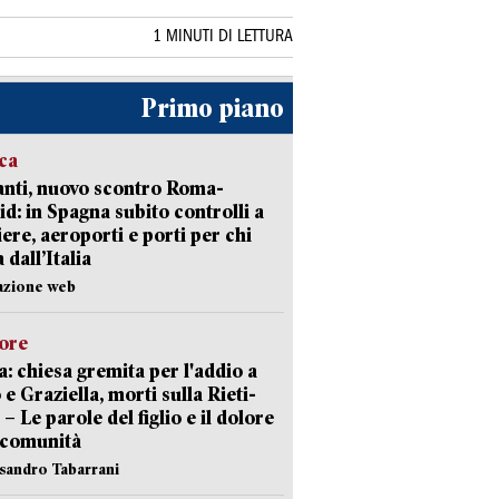
1 MINUTI DI LETTURA
Primo piano
ica
nti, nuovo scontro Roma-
d: in Spagna subito controlli a
iere, aeroporti e porti per chi
 dall’Italia
azione web
lore
: chiesa gremita per l'addio a
 e Graziella, morti sulla Rieti-
 – Le parole del figlio e il dolore
 comunità
ssandro Tabarrani