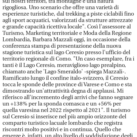
sui nostri territori, tra montagne e una natura
rigogliosa. Uno scenario che offre una varietà di
esperienze turistiche, dal trekking a piste ciclabili fino
agli sport acquatici, valorizzati da strutture attrezzate
e grande capacità ricettiva locale". Così l'assessore al
Turismo, Marketing territoriale e Moda della Regione
Lombardia, Barbara Mazzali oggi, in occasione della
conferenza stampa di presentazione della nuova
stagione turistica sul lago Ceresio presso l'ufficio del
territorio regionale di Como. "Un caso esemplare, fra i
tanti è il Lago Ceresio, meraviglioso lago prealpino,
chiamato anche 'Lago Smeraldo' -spiega Mazzali-.
Ramificato lungo il confine italo-svizzero, il Ceresio
tocca le sponde delle province di Varese e Como e sta
dimostrando un'attrattività degna di applausi. Mi
riferisco all'incremento degli arrivi che fanno segnare
un +138% per la sponda comasca e un +56% per
quella varesina nel 2022 rispetto al 2021". Il turismo
sul Ceresio si inserisce nel più ampio orizzonte del
comparto turistico lacuale lombardo che registra
riscontri molto positivi e in continua. Quello che
emerge è, infatti, un alto livello di soddisfazione degli