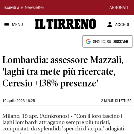
Il
Iscriviti alle Newsletter
ABBONATI
Tirreno
MENU
ACCEDI
SEGUICI SU
DISCOVER
Lombardia: assessore Mazzali,
'laghi tra mete più ricercate,
Ceresio +138% presenze'
19 aprile 2023 16:25
2 MINUTI DI LETTURA
Milano, 19 apr. (Adnkronos) - "Con il loro fascino i
laghi lombardi attraggono sempre più turisti,
conquistati da splendidi 'specchi d'acqua' adagiati