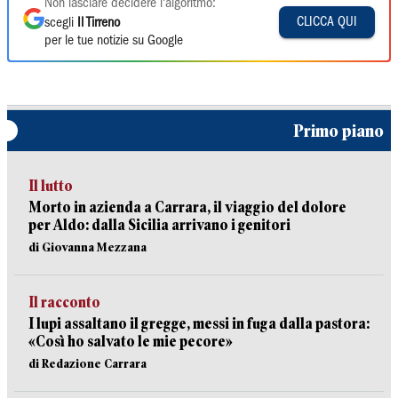
Non lasciare decidere l'algoritmo:
CLICCA QUI
scegli
Il Tirreno
per le tue notizie su Google
Primo piano
Il lutto
Morto in azienda a Carrara, il viaggio del dolore
per Aldo: dalla Sicilia arrivano i genitori
di Giovanna Mezzana
Il racconto
I lupi assaltano il gregge, messi in fuga dalla pastora:
«Così ho salvato le mie pecore»
di Redazione Carrara