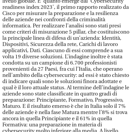
livello globale. E' quanto emerge dal 'Cybersecurity
readiness index 2023', il primo rapporto realizzato da
Cisco per misurare la preparazione e la resilienza
delle aziende nei confronti della criminalità
informatica. Per realizzare l'analisi sono stati presi
come criteri di misurazione 5 pillar, che costituiscono
la principale linea di difesa di un’azienda: Identità,
Dispositivi, Sicurezza della rete, Carichi di lavoro
applicativi, Dati. Ciascuno di essi comprende a sua
volta 19 diverse soluzioni. L’indagine inoltre è stata
condotta su un campione di 6.700 professionisti
provenienti da 27 Paesi, fra cui l’Italia, che operano
nell’ambito della cybersecurity: ad essi è stato chiesto
di indicare quali sono le soluzioni finora adottate e
qual è il loro attuale status. Al termine dell’indagine le
aziende sono state classificate in quattro gradi di
preparazione: Principiante, Formativo, Progressivo,
Maturo. E il risultato emerso è che in Italia solo il 7%
delle aziende è nella fase Matura mentre l’8% si trova
ancora in quella Principiante e il 61% in quella
Formativa: una preparazione in materia di
cybersecurity molto inferiore alla media. A livello