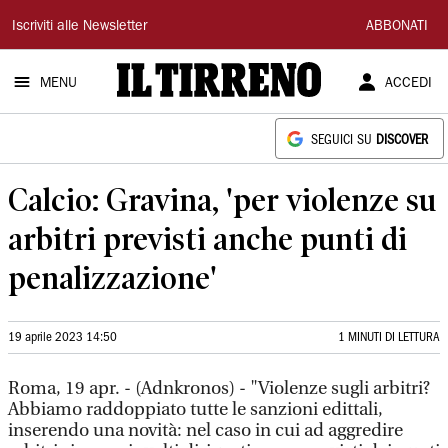
Il
Iscriviti alle Newsletter
ABBONATI
Tirreno
MENU
ACCEDI
SEGUICI SU
DISCOVER
Calcio: Gravina, 'per violenze su
arbitri previsti anche punti di
penalizzazione'
19 aprile 2023 14:50
1 MINUTI DI LETTURA
Roma, 19 apr. - (Adnkronos) - "Violenze sugli arbitri?
Abbiamo raddoppiato tutte le sanzioni edittali,
inserendo una novità: nel caso in cui ad aggredire