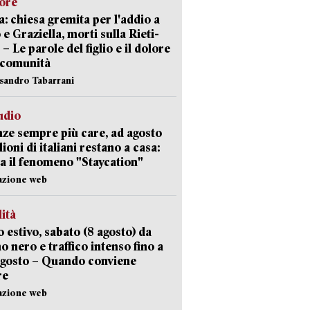
lore
: chiesa gremita per l'addio a
 e Graziella, morti sulla Rieti-
 – Le parole del figlio e il dolore
 comunità
ssandro Tabarrani
udio
ze sempre più care, ad agosto
lioni di italiani restano a casa:
a il fenomeno "Staycation"
azione web
lità
 estivo, sabato (8 agosto) da
no nero e traffico intenso fino a
agosto – Quando conviene
re
azione web