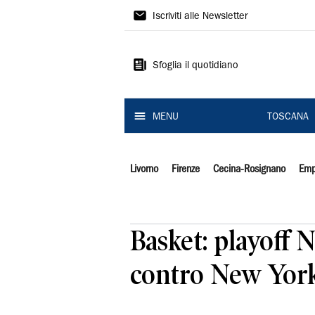
Il
Iscriviti alle Newsletter
Tirreno
Sfoglia il quotidiano
MENU
TOSCANA
Livorno
Firenze
Cecina-Rosignano
Emp
Basket: playoff 
contro New York e