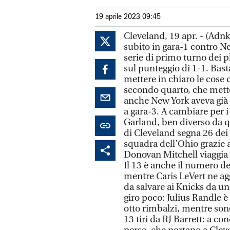
19 aprile 2023 09:45
Cleveland, 19 apr. - (Adnk
subito in gara-1 contro Ne
serie di primo turno dei p
sul punteggio di 1-1. Bast
mettere in chiaro le cose c
secondo quarto, che mette
anche New York aveva già 
a gara-3. A cambiare per i
Garland, ben diverso da qu
di Cleveland segna 26 dei
squadra dell’Ohio grazie al
Donovan Mitchell viaggia 
Il 13 è anche il numero de
mentre Caris LeVert ne ag
da salvare ai Knicks da u
giro poco: Julius Randle è 
otto rimbalzi, mentre sono
13 tiri da RJ Barrett: a c