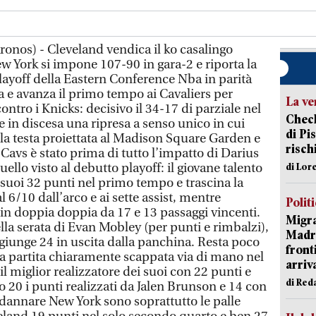
ronos) - Cleveland vendica il ko casalingo
w York si impone 107-90 in gara-2 e riporta la
layoff della Eastern Conference Nba in parità
a e avanza il primo tempo ai Cavaliers per
La ve
ontro i Knicks: decisivo il 34-17 di parziale nel
Check
 in discesa una ripresa a senso unico in cui
di Pis
la testa proiettata al Madison Square Garden e
risch
 Cavs è stato prima di tutto l’impatto di Darius
ello visto al debutto playoff: il giovane talento
di Lor
 suoi 32 punti nel primo tempo e trascina la
 6/10 dall’arco e ai sette assist, mentre
Polit
in doppia doppia da 17 e 13 passaggi vincenti.
Migra
lla serata di Evan Mobley (per punti e rimbalzi),
Madri
giunge 24 in uscita dalla panchina. Resta poco
front
na partita chiaramente scappata via di mano nel
arriva
il miglior realizzatore dei suoi con 22 punti e
di Red
 20 i punti realizzati da Jalen Brunson e 14 con
ondannare New York sono soprattutto le palle