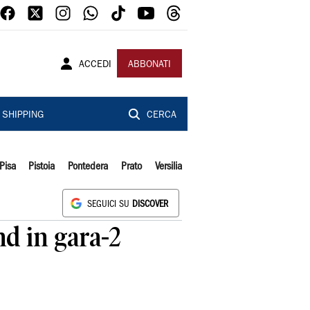
ACCEDI
ABBONATI
SHIPPING
CERCA
Pisa
Pistoia
Pontedera
Prato
Versilia
SEGUICI SU
DISCOVER
nd in gara-2