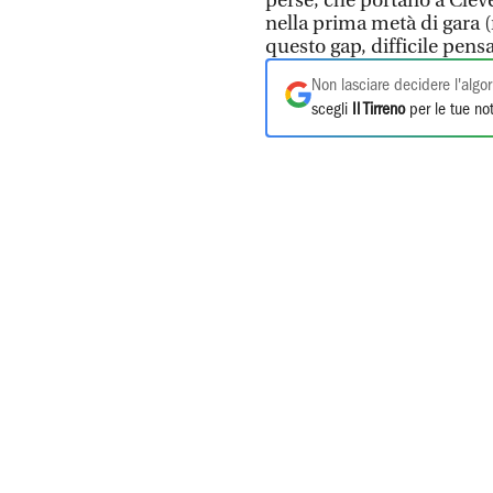
perse, che portano a Clev
nella prima metà di gara 
questo gap, difficile pensa
Non lasciare decidere l'algor
scegli
Il Tirreno
per le tue not