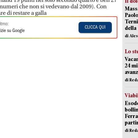
eland 19 punti nel solo secondo quarto e ben 27
Il do
(numeri che non si vedevano dal 2009). Con
Massa
re di restare a galla
Paolo
Terni
itmo:
della
CLICCA QUI
izie su Google
di Ale
Lo st
Vacan
24 mi
avanz
di Red
Viabi
Esodo
bolli
Ferr
parti
di Red