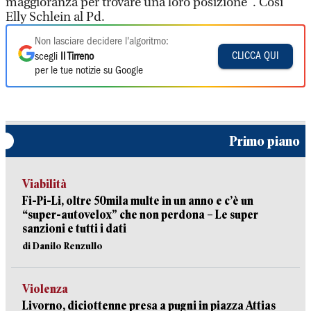
maggioranza per trovare una loro posizione". Così
Elly Schlein al Pd.
Non lasciare decidere l'algoritmo:
CLICCA QUI
scegli
Il Tirreno
per le tue notizie su Google
Primo piano
Viabilità
Fi-Pi-Li, oltre 50mila multe in un anno e c’è un
“super-autovelox” che non perdona – Le super
sanzioni e tutti i dati
di Danilo Renzullo
Violenza
Livorno, diciottenne presa a pugni in piazza Attias