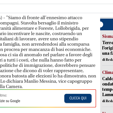
 - "Siamo di fronte all’ennesimo attacco
ompagni. Stavolta bersaglio il ministro
ranità alimentare e Foreste, Lollobrigida, per
ario incentivare le nascite, costruendo un
Sism
italiani di lavorare, avere uno stipendio
Terre
a famiglia, non arrendendosi alla scomparsa
l’ori
non procrea per mancanza di basi economiche.
una f
a ci sia di anomalo nel parlare a favore degli
ri a tutti i costi, che nulla hanno fatto per
di Re
le politiche di immigrazione, dovrebbero pensare
 Nazione che dicono di voler rappresentare,
Clim
sonora batosta alle elezioni lo ha dimostrato, non
Caldo
. Lo dichiara Manlio Messina, vice capogruppo
onda
 alla Camera.
tempe
Lam
itmo:
CLICCA QUI
di Red
izie su Google