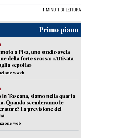
1 MINUTI DI LETTURA
Primo piano
a
moto a Pisa, uno studio svela
gine della forte scossa: «Attivata
aglia sepolta»
dazione wweb
a
 in Toscana, siamo nella quarta
ta. Quando scenderanno le
rature? La previsione del
ma
azione web