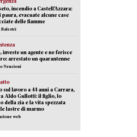
ergenza
eto, incendio a Castell’Azzara:
i paura, evacuate alcune case
ciate delle fiamme
 Balestri
ntenza
, investe un agente e ne ferisce
tro: arrestato un quarantenne
lo Nencioni
ratto
 sul lavoro a 44 anni a Carrara,
a Aldo Gullotti: il figlio, lo
io della zia e la vita spezzata
 le lastre di marmo
azione web