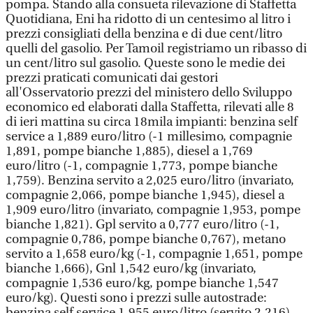
pompa. Stando alla consueta rilevazione di Staffetta
Quotidiana, Eni ha ridotto di un centesimo al litro i
prezzi consigliati della benzina e di due cent/litro
quelli del gasolio. Per Tamoil registriamo un ribasso di
un cent/litro sul gasolio. Queste sono le medie dei
prezzi praticati comunicati dai gestori
all'Osservatorio prezzi del ministero dello Sviluppo
economico ed elaborati dalla Staffetta, rilevati alle 8
di ieri mattina su circa 18mila impianti: benzina self
service a 1,889 euro/litro (-1 millesimo, compagnie
1,891, pompe bianche 1,885), diesel a 1,769
euro/litro (-1, compagnie 1,773, pompe bianche
1,759). Benzina servito a 2,025 euro/litro (invariato,
compagnie 2,066, pompe bianche 1,945), diesel a
1,909 euro/litro (invariato, compagnie 1,953, pompe
bianche 1,821). Gpl servito a 0,777 euro/litro (-1,
compagnie 0,786, pompe bianche 0,767), metano
servito a 1,658 euro/kg (-1, compagnie 1,651, pompe
bianche 1,666), Gnl 1,542 euro/kg (invariato,
compagnie 1,536 euro/kg, pompe bianche 1,547
euro/kg). Questi sono i prezzi sulle autostrade:
benzina self service 1,955 euro/litro (servito 2,216),