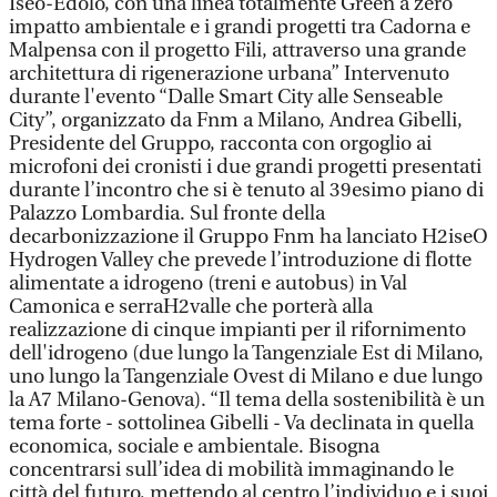
Iseo-Edolo, con una linea totalmente Green a zero
impatto ambientale e i grandi progetti tra Cadorna e
Malpensa con il progetto Fili, attraverso una grande
architettura di rigenerazione urbana” Intervenuto
durante l'evento “Dalle Smart City alle Senseable
City”, organizzato da Fnm a Milano, Andrea Gibelli,
Presidente del Gruppo, racconta con orgoglio ai
microfoni dei cronisti i due grandi progetti presentati
durante l’incontro che si è tenuto al 39esimo piano di
Palazzo Lombardia. Sul fronte della
decarbonizzazione il Gruppo Fnm ha lanciato H2iseO
Hydrogen Valley che prevede l’introduzione di flotte
alimentate a idrogeno (treni e autobus) in Val
Camonica e serraH2valle che porterà alla
realizzazione di cinque impianti per il rifornimento
dell'idrogeno (due lungo la Tangenziale Est di Milano,
uno lungo la Tangenziale Ovest di Milano e due lungo
la A7 Milano-Genova). “Il tema della sostenibilità è un
tema forte - sottolinea Gibelli - Va declinata in quella
economica, sociale e ambientale. Bisogna
concentrarsi sull’idea di mobilità immaginando le
città del futuro, mettendo al centro l’individuo e i suoi