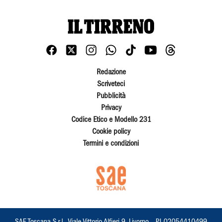
Redazione
Scriveteci
Pubblicità
Privacy
Codice Etico e Modello 231
Cookie policy
Termini e condizioni
SAE Toscana S.r.l., Viale Vittorio Alfieri 9, Livorno – PI 02054410499