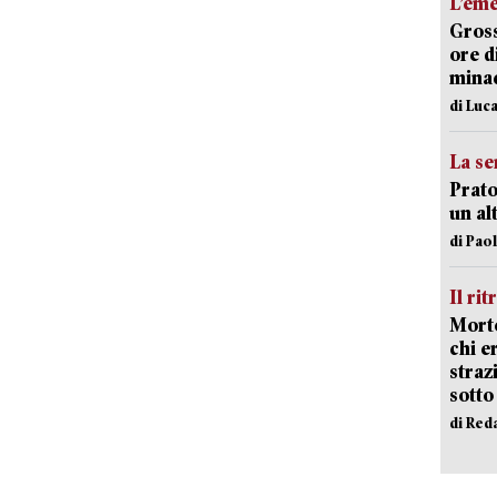
L’em
Gross
ore d
minac
di Luca
La se
Prato
un al
di Pao
Il rit
Morto
chi er
straz
sotto
di Red