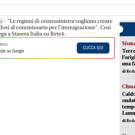
- "Le regioni di centrosinistra vogliono creare
dosi al commissario per l'immigrazione". Così
ga a Stasera Italia su Rete4.
Sism
itmo:
CLICCA QUI
Terre
izie su Google
l’ori
una f
di Re
Clim
Caldo
onda
tempe
Lam
di Red