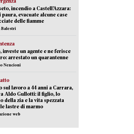
ergenza
eto, incendio a Castell’Azzara:
i paura, evacuate alcune case
ciate delle fiamme
 Balestri
ntenza
, investe un agente e ne ferisce
tro: arrestato un quarantenne
lo Nencioni
ratto
 sul lavoro a 44 anni a Carrara,
a Aldo Gullotti: il figlio, lo
io della zia e la vita spezzata
 le lastre di marmo
azione web