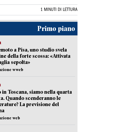
1 MINUTI DI LETTURA
Primo piano
a
moto a Pisa, uno studio svela
gine della forte scossa: «Attivata
aglia sepolta»
dazione wweb
a
 in Toscana, siamo nella quarta
ta. Quando scenderanno le
rature? La previsione del
ma
azione web