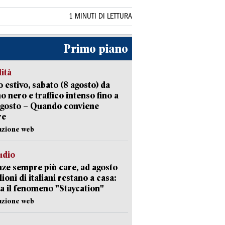
1 MINUTI DI LETTURA
Primo piano
lità
 estivo, sabato (8 agosto) da
no nero e traffico intenso fino a
agosto – Quando conviene
re
azione web
udio
ze sempre più care, ad agosto
lioni di italiani restano a casa:
a il fenomeno "Staycation"
azione web