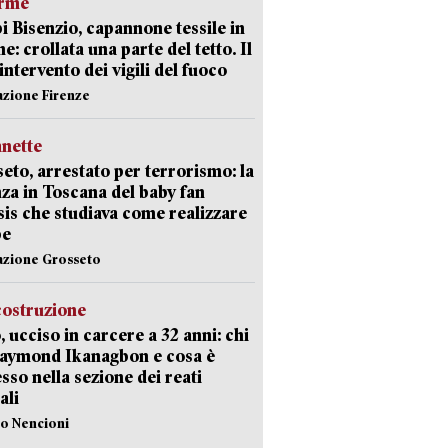
arme
 Bisenzio, capannone tessile in
e: crollata una parte del tetto. Il
intervento dei vigili del fuoco
azione Firenze
nette
eto, arrestato per terrorismo: la
za in Toscana del baby fan
Isis che studiava come realizzare
be
azione Grosseto
costruzione
, ucciso in carcere a 32 anni: chi
Raymond Ikanagbon e cosa è
sso nella sezione dei reati
ali
lo Nencioni