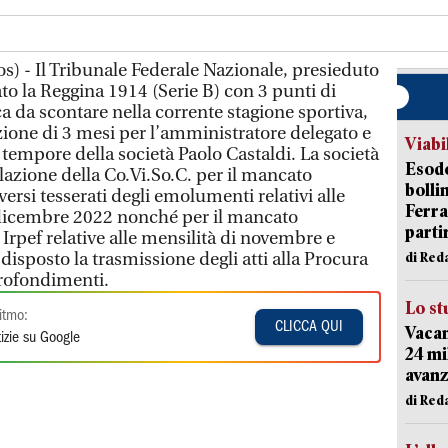
s) - Il Tribunale Federale Nazionale, presieduto
to la Reggina 1914 (Serie B) con 3 punti di
ca da scontare nella corrente stagione sportiva,
ione di 3 mesi per l’amministratore delegato e
Viabi
tempore della società Paolo Castaldi. La società
Esodo
alazione della Co.Vi.So.C. per il mancato
bolli
ersi tesserati degli emolumenti relativi alle
Ferr
dicembre 2022 nonché per il mancato
parti
Irpef relative alle mensilità di novembre e
isposto la trasmissione degli atti alla Procura
di Red
profondimenti.
Lo st
itmo:
CLICCA QUI
Vacan
izie su Google
24 mi
avanz
di Red