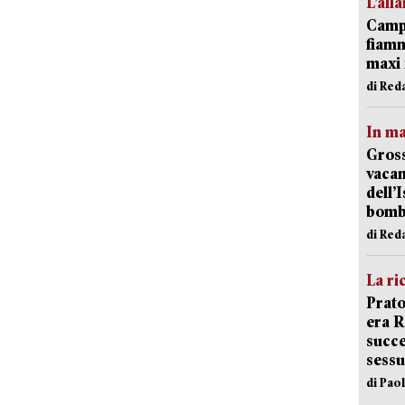
L’all
Campi
fiamm
maxi 
di Red
In ma
Gross
vacan
dell’
bom
di Red
La ri
Prato
era 
succe
sessu
di Pao