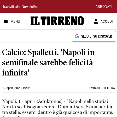
Il
Iscriviti alle Newsletter
ABBONATI
Tirreno
MENU
ACCEDI
SEGUICI SU
DISCOVER
Calcio: Spalletti, 'Napoli in
semifinale sarebbe felicità
infinita'
17 aprile 2023 19:05
1 MINUTI DI LETTURA
Napoli, 17 apr. - (Adnkronos) - "Napoli nella storia?
Non lo so, bisogna vedere. Domani sera è una partita
tra stelle, esserci dentro è già qualcosa di importante.