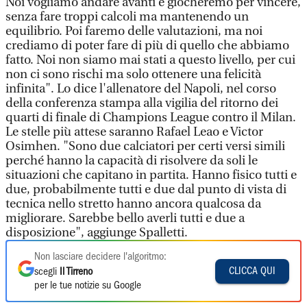
Noi vogliamo andare avanti e giocheremo per vincere,
senza fare troppi calcoli ma mantenendo un
equilibrio. Poi faremo delle valutazioni, ma noi
crediamo di poter fare di più di quello che abbiamo
fatto. Noi non siamo mai stati a questo livello, per cui
non ci sono rischi ma solo ottenere una felicità
infinita". Lo dice l'allenatore del Napoli, nel corso
della conferenza stampa alla vigilia del ritorno dei
quarti di finale di Champions League contro il Milan.
Le stelle più attese saranno Rafael Leao e Victor
Osimhen. "Sono due calciatori per certi versi simili
perché hanno la capacità di risolvere da soli le
situazioni che capitano in partita. Hanno fisico tutti e
due, probabilmente tutti e due dal punto di vista di
tecnica nello stretto hanno ancora qualcosa da
migliorare. Sarebbe bello averli tutti e due a
disposizione", aggiunge Spalletti.
Non lasciare decidere l'algoritmo:
CLICCA QUI
scegli
Il Tirreno
per le tue notizie su Google