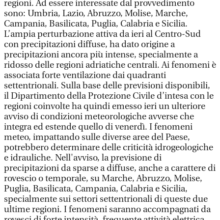
regioni. Ad essere interessate dal provvedimento
sono: Umbria, Lazio, Abruzzo, Molise, Marche,
Campania, Basilicata, Puglia, Calabria e Sicilia.
L’ampia perturbazione attiva da ieri al Centro-Sud
con precipitazioni diffuse, ha dato origine a
precipitazioni ancora più intense, specialmente a
ridosso delle regioni adriatiche centrali. Ai fenomeni è
associata forte ventilazione dai quadranti
settentrionali. Sulla base delle previsioni disponibili,
il Dipartimento della Protezione Civile d’intesa con le
regioni coinvolte ha quindi emesso ieri un ulteriore
avviso di condizioni meteorologiche avverse che
integra ed estende quello di venerdì. I fenomeni
meteo, impattando sulle diverse aree del Paese,
potrebbero determinare delle criticità idrogeologiche
e idrauliche. Nell'avviso, la previsione di
precipitazioni da sparse a diffuse, anche a carattere di
rovescio o temporale, su Marche, Abruzzo, Molise,
Puglia, Basilicata, Campania, Calabria e Sicilia,
specialmente sui settori settentrionali di queste due
ultime regioni. I fenomeni saranno accompagnati da
rovesci di forte intensità, frequente attività elettrica,