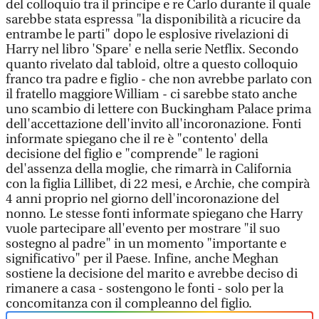
del colloquio tra il principe e re Carlo durante il quale
sarebbe stata espressa "la disponibilità a ricucire da
entrambe le parti" dopo le esplosive rivelazioni di
Harry nel libro 'Spare' e nella serie Netflix. Secondo
quanto rivelato dal tabloid, oltre a questo colloquio
franco tra padre e figlio - che non avrebbe parlato con
il fratello maggiore William - ci sarebbe stato anche
uno scambio di lettere con Buckingham Palace prima
dell'accettazione dell'invito all'incoronazione. Fonti
informate spiegano che il re è "contento' della
decisione del figlio e "comprende" le ragioni
del'assenza della moglie, che rimarrà in California
con la figlia Lillibet, di 22 mesi, e Archie, che compirà
4 anni proprio nel giorno dell'incoronazione del
nonno. Le stesse fonti informate spiegano che Harry
vuole partecipare all'evento per mostrare "il suo
sostegno al padre" in un momento "importante e
significativo" per il Paese. Infine, anche Meghan
sostiene la decisione del marito e avrebbe deciso di
rimanere a casa - sostengono le fonti - solo per la
concomitanza con il compleanno del figlio.